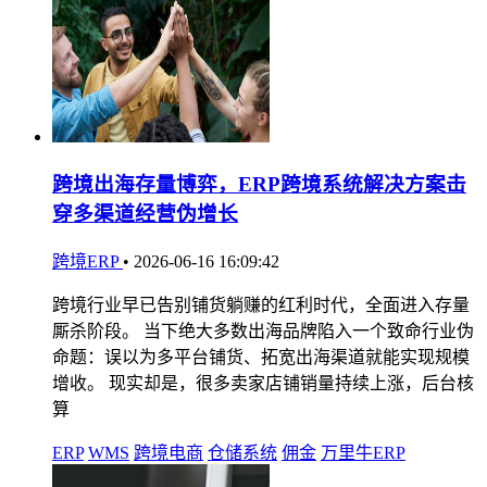
跨境出海存量博弈，ERP跨境系统解决方案击
穿多渠道经营伪增长
跨境ERP
•
2026-06-16 16:09:42
跨境行业早已告别铺货躺赚的红利时代，全面进入存量
厮杀阶段。 当下绝大多数出海品牌陷入一个致命行业伪
命题：误以为多平台铺货、拓宽出海渠道就能实现规模
增收。 现实却是，很多卖家店铺销量持续上涨，后台核
算
ERP
WMS
跨境电商
仓储系统
佣金
万里牛ERP