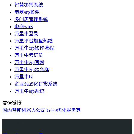
智慧零售系统
电商erp软件
多门店管理系统
电商wms
万里牛登录
万里平台加盟热线
万里牛erp操作流程
万里牛云订货
万里牛erp官网
万里牛erp怎么样
万里牛BI
企业SaaS化订货系统
万里牛erp系统
友情链接
国内智能机器人公司
GEO优化服务商
万里牛
Learn English in Singapore
物流供应链资讯
生产管理资讯中心
协作机器人资讯
latest biotech and ELN news
Private AI Resource Center