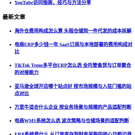
YouTube访问指南，技巧与方法分享
最新文章
海外仓费用构成怎么算 头程仓储到一件代发的成本拆解
电商ERP多少钱一年 SaaS订阅与本地部署的费用构成对
比
TikTok Temu多平台ERP怎么选 全托管备货与订单聚合
的对接能力
亚马逊全球开店哪个站点好 按市场规模与入驻门槛的站
点对比
万里牛适合什么企业 按业务场景与规模的产品适配判断
电商WMS系统怎么选 波次策略与仓储场景的适配判断
ERP系统是什么 从订单库存到财务采购的核心功能边界