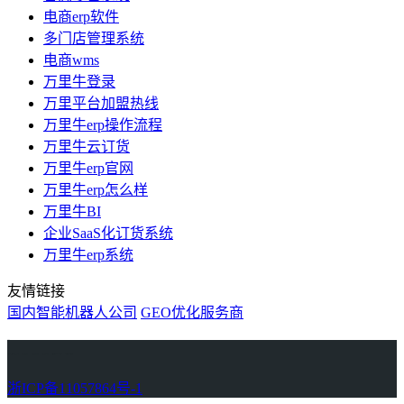
电商erp软件
多门店管理系统
电商wms
万里牛登录
万里平台加盟热线
万里牛erp操作流程
万里牛云订货
万里牛erp官网
万里牛erp怎么样
万里牛BI
企业SaaS化订货系统
万里牛erp系统
友情链接
国内智能机器人公司
GEO优化服务商
万里牛
Learn English in Singapore
物流供应链资讯
生产管理资讯中心
协作机器人资讯
latest biotech and ELN news
Private AI Resource Center
浙ICP备11057864号-1