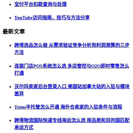
宝付平台扣款查询与处理
YouTube访问指南，技巧与方法分享
最新文章
跨境选品怎么做 从需求验证竞争分析到利润测算的三步
方法
连锁门店POS系统怎么选 多店管控与O2O即时零售怎么
打通
沃尔玛卖家后台登录入口 美国站加拿大站的入驻与模块
差异
Temu半托管怎么开通 海外仓卖家的入驻条件与流程
跨境物流国际快递专线海运怎么选 按品类和目的国匹配
承运方式