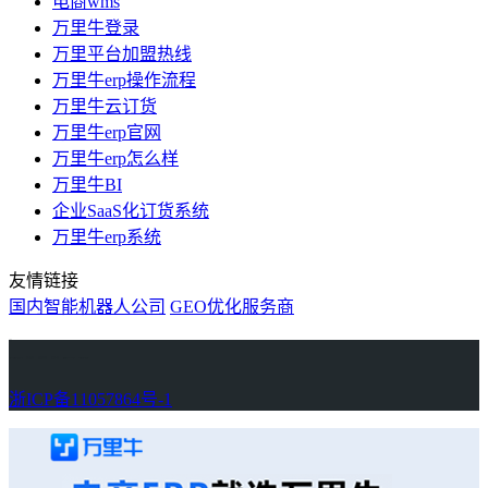
电商wms
万里牛登录
万里平台加盟热线
万里牛erp操作流程
万里牛云订货
万里牛erp官网
万里牛erp怎么样
万里牛BI
企业SaaS化订货系统
万里牛erp系统
友情链接
国内智能机器人公司
GEO优化服务商
万里牛
Learn English in Singapore
物流供应链资讯
生产管理资讯中心
协作机器人资讯
latest biotech and ELN news
Private AI Resource Center
浙ICP备11057864号-1