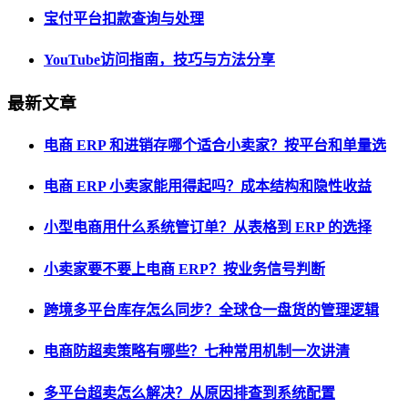
宝付平台扣款查询与处理
YouTube访问指南，技巧与方法分享
最新文章
电商 ERP 和进销存哪个适合小卖家？按平台和单量选
电商 ERP 小卖家能用得起吗？成本结构和隐性收益
小型电商用什么系统管订单？从表格到 ERP 的选择
小卖家要不要上电商 ERP？按业务信号判断
跨境多平台库存怎么同步？全球仓一盘货的管理逻辑
电商防超卖策略有哪些？七种常用机制一次讲清
多平台超卖怎么解决？从原因排查到系统配置