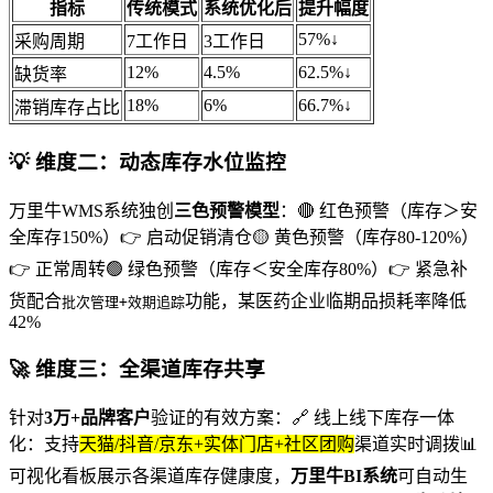
指标
传统模式
系统优化后
提升幅度
57%↓
采购周期
7工作日
3工作日
12%
4.5%
62.5%↓
缺货率
18%
6%
66.7%↓
滞销库存占比
💡 维度二：动态库存水位监控
万里牛WMS系统独创
三色预警模型
：🔴 红色预警（库存＞安
全库存150%）👉 启动促销清仓🟡 黄色预警（库存80-120%）
👉 正常周转🟢 绿色预警（库存＜安全库存80%）👉 紧急补
货配合
功能，某医药企业临期品损耗率降低
批次管理+效期追踪
42%
🚀 维度三：全渠道库存共享
针对
3万+品牌客户
验证的有效方案：🔗 线上线下库存一体
化：支持
天猫/抖音/京东+实体门店+社区团购
渠道实时调拨📊
可视化看板展示各渠道库存健康度，
万里牛BI系统
可自动生