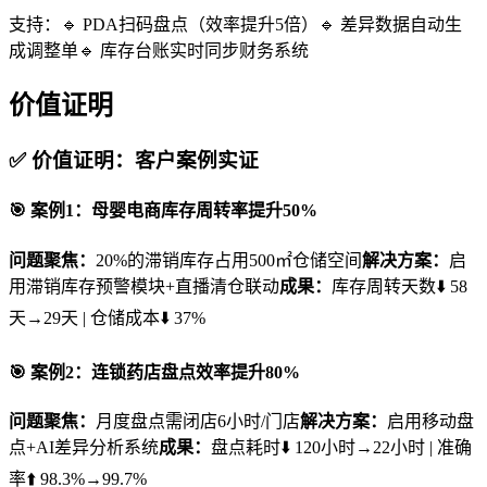
支持：🔹 PDA扫码盘点（效率提升5倍）🔹 差异数据自动生
成调整单🔹 库存台账实时同步财务系统
价值证明
✅ 价值证明：客户案例实证
🎯 案例1：母婴电商库存周转率提升50%
问题聚焦：
20%的滞销库存占用500㎡仓储空间
解决方案：
启
用滞销库存预警模块+直播清仓联动
成果：
库存周转天数⬇️ 58
天→29天 | 仓储成本⬇️ 37%
🎯 案例2：连锁药店盘点效率提升80%
问题聚焦：
月度盘点需闭店6小时/门店
解决方案：
启用移动盘
点+AI差异分析系统
成果：
盘点耗时⬇️ 120小时→22小时 | 准确
率⬆️ 98.3%→99.7%