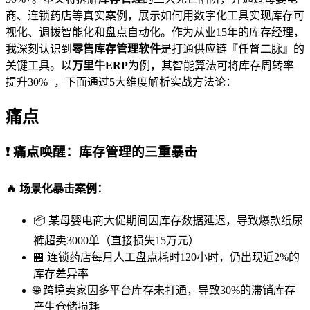
商、连锁药店等真实案例，展示如何用数字化工具实现库存可
视化、调拨智能化和盘点自动化。作为从业15年的库存经理，
我深刻认识到
零售库存管理软件
是打通供应链『任督二脉』的
关键工具。以
万里牛ERP
为例，其智能算法可将库存周转率
提升30%+，下面通过5大维度解析实战方法论：
痛点
❗ 痛点唤醒：库存管理的三重暴击
🔥 场景化暴击案例：
📦 某母婴电商大促期间因库存数据延迟，导致爆款纸尿
裤超卖3000单（直接损失15万元）
🏪 连锁药店每月人工盘点耗时120小时，仍出现近2%的
库存差异率
🌐 跨境卖家因多平台库存未打通，导致30%的滞销库存
产生仓储损耗