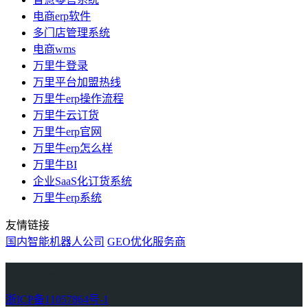
电商erp软件
多门店管理系统
电商wms
万里牛登录
万里平台加盟热线
万里牛erp操作流程
万里牛云订货
万里牛erp官网
万里牛erp怎么样
万里牛BI
企业SaaS化订货系统
万里牛erp系统
友情链接
国内智能机器人公司
GEO优化服务商
万里牛
Learn English in Singapore
物流供应链资讯
生产管理资讯中心
协作机器人资讯
latest biotech and ELN news
Private AI Resource Center
浙ICP备11057864号-1