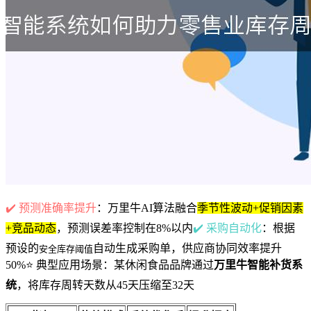
✔️ 预测准确率提升
：万里牛AI算法融合
季节性波动+促销因素
+竞品动态
，预测误差率控制在8%以内
✔️ 采购自动化
：根据
预设的
自动生成采购单，供应商协同效率提升
安全库存阈值
50%⭐ 典型应用场景：某休闲食品品牌通过
万里牛智能补货系
统
，将库存周转天数从45天压缩至32天