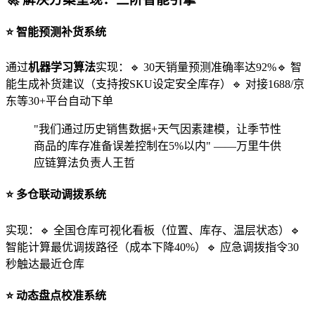
⭐ 智能预测补货系统
通过
机器学习算法
实现：🔹 30天销量预测准确率达92%🔹 智
能生成补货建议（支持按SKU设定安全库存）🔹 对接1688/京
东等30+平台自动下单
"我们通过历史销售数据+天气因素建模，让季节性
商品的库存准备误差控制在5%以内" ——万里牛供
应链算法负责人王哲
⭐ 多仓联动调拨系统
实现：🔹 全国仓库可视化看板（位置、库存、温层状态）🔹
智能计算最优调拨路径（成本下降40%）🔹 应急调拨指令30
秒触达最近仓库
⭐ 动态盘点校准系统