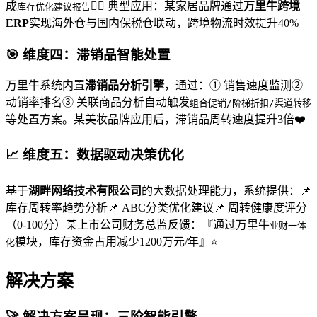
成
👍🏻 典型应用：某家居品牌通过
万里牛跨境
库存优化建议报告
ERP
实现海外仓与国内保税仓联动，跨境物流时效提升40%
🎯 维度四：滞销品智能处置
万里牛系统内置
滞销品分析引擎
，通过：① 销售速度监测②
动销率排名③ 关联商品分析自动触发
组合促销/阶梯折扣/渠道转移
等处置方案。某美妆品牌应用后，滞销品周转速度提升3倍❤️
📈 维度五：数据驱动决策优化
基于
湖畔网络技术有限公司
的大数据处理能力，系统提供：📌
库存周转率趋势分析📌 ABC分类优化建议📌 周转健康度评分
（0-100分）某上市公司财务总监反馈：『通过万里牛
业财一体
模块，库存资金占用减少1200万元/年』⭐
化
解决方案
🚀 解决方案呈现：三阶智能引擎