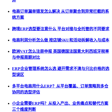
异
电商订单漏单错发怎么解决 从订单聚合到异常拦截的系
统方案
跨境ERP选型要注意什么 平台对接与全托管的不同要求
电商利润分析怎么做 按店铺SKU和活动拆解收入与成本
欧洲VAT怎么注册申报 英国德国法国意大利西班牙税率
与申报周期对比
ERP企业管理系统怎么选 避开需求不清与只比价格的选
型误区
多平台电商用什么ERP？从平台覆盖、订单策略到多仓
协同的选型评估
小企业需要ERP吗？从投入产出、业务痛点和替代方案
三个维度判断