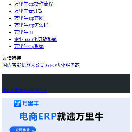
万里牛erp操作流程
万里牛云订货
万里牛erp官网
万里牛erp怎么样
万里牛BI
企业SaaS化订货系统
万里牛erp系统
友情链接
国内智能机器人公司
GEO优化服务商
万里牛
Learn English in Singapore
物流供应链资讯
生产管理资讯中心
协作机器人资讯
latest biotech and ELN news
Private AI Resource Center
浙ICP备11057864号-1