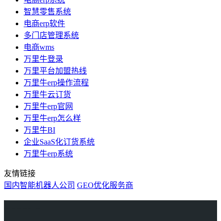
智慧零售系统
电商erp软件
多门店管理系统
电商wms
万里牛登录
万里平台加盟热线
万里牛erp操作流程
万里牛云订货
万里牛erp官网
万里牛erp怎么样
万里牛BI
企业SaaS化订货系统
万里牛erp系统
友情链接
国内智能机器人公司
GEO优化服务商
万里牛
Learn English in Singapore
物流供应链资讯
生产管理资讯中心
协作机器人资讯
latest biotech and ELN news
Private AI Resource Center