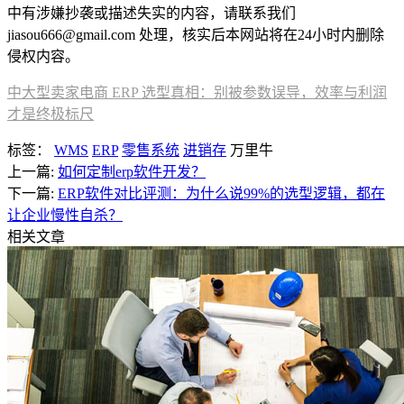
中有涉嫌抄袭或描述失实的内容，请联系我们
jiasou666@gmail.com 处理，核实后本网站将在24小时内删除
侵权内容。
中大型卖家电商 ERP 选型真相：别被参数误导，效率与利润
才是终极标尺
标签：
WMS
ERP
零售系统
进销存
万里牛
上一篇:
如何定制erp软件开发？
下一篇:
ERP软件对比评测：为什么说99%的选型逻辑，都在
让企业慢性自杀？
相关文章