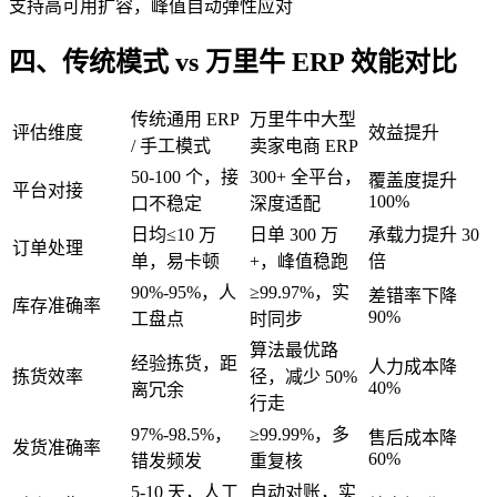
支持高可用扩容，峰值自动弹性应对
四、传统模式 vs 万里牛 ERP 效能对比
传统通用 ERP
万里牛中大型
评估维度
效益提升
/ 手工模式
卖家电商 ERP
50-100 个，接
300+ 全平台，
覆盖度提升
平台对接
100%
口不稳定
深度适配
日均≤10 万
日单 300 万
承载力提升 30
订单处理
单，易卡顿
+，峰值稳跑
倍
90%-95%，人
≥99.97%，实
差错率下降
库存准确率
90%
工盘点
时同步
算法最优路
经验拣货，距
人力成本降
拣货效率
径，减少 50%
40%
离冗余
行走
97%-98.5%，
≥99.99%，多
售后成本降
发货准确率
60%
错发频发
重复核
5-10 天，人工
自动对账，实