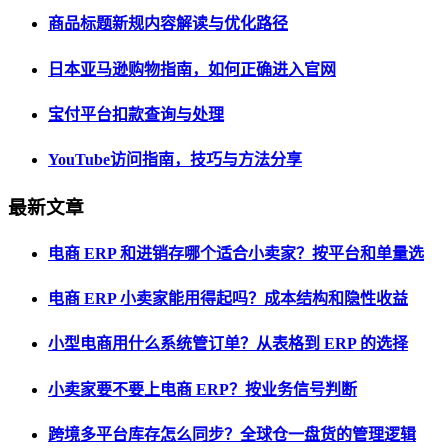
商品标题新规内容解读与优化路径
日本亚马逊购物指南，如何正确进入官网
宝付平台扣款查询与处理
YouTube访问指南，技巧与方法分享
最新文章
电商 ERP 和进销存哪个适合小卖家？按平台和单量选
电商 ERP 小卖家能用得起吗？成本结构和隐性收益
小型电商用什么系统管订单？从表格到 ERP 的选择
小卖家要不要上电商 ERP？按业务信号判断
跨境多平台库存怎么同步？全球仓一盘货的管理逻辑