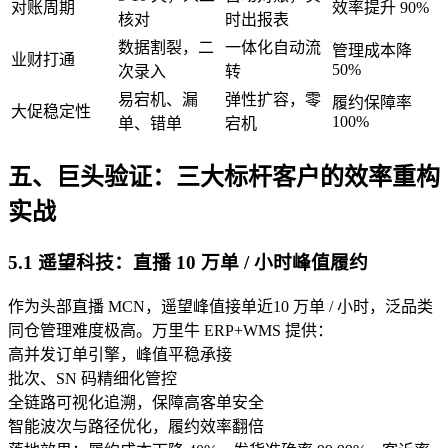
对账周期
效率提升 90%
核对
时出报表
数据割裂，二
一体化自动流
管理成本降
业财打通
50%
次录入
转
易宕机、漏
弹性扩容，零
履约保障率
大促稳定性
100%
单、错单
宕机
五、巨头验证：三大标杆客户的效率重构
实战
5.1 遥望科技：直播 10 万单 / 小时峰值履约
作为头部直播 MCN，遥望峰值接单近10 万单 / 小时，泛品类
同仓管理难度极高。万里牛 ERP+WMS 提供：
高并发订单引擎，峰值平稳承接
批次、SN 码精细化管控
全链路可视化追溯，保障高客单安全
智能波次与路径优化，履约效率翻倍