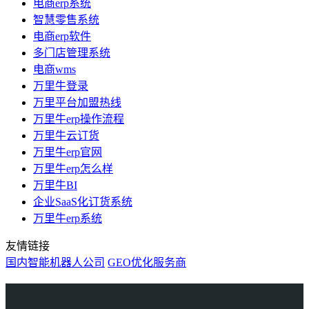
电商erp系统
智慧零售系统
电商erp软件
多门店管理系统
电商wms
万里牛登录
万里平台加盟热线
万里牛erp操作流程
万里牛云订货
万里牛erp官网
万里牛erp怎么样
万里牛BI
企业SaaS化订货系统
万里牛erp系统
友情链接
国内智能机器人公司
GEO优化服务商
万里牛
Learn English in Singapore
物流供应链资讯
生产管理资讯中心
协作机器人资讯
latest biotech and ELN news
Private AI Resource Center