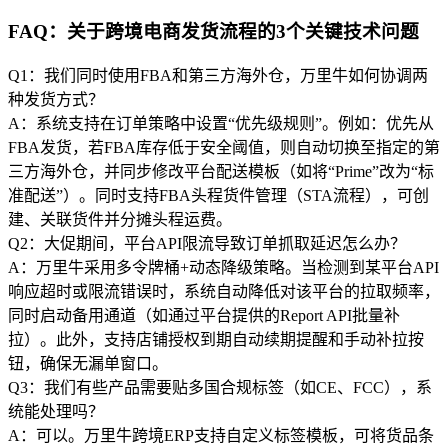
FAQ：关于跨境电商发货流程的3个关键技术问题
Q1：我们同时使用FBA和第三方海外仓，万里牛如何协调两
种发货方式？
A：系统支持在订单策略中设置“优先级规则”。例如：优先从
FBA发货，若FBA库存低于安全阈值，则自动切换至指定的第
三方海外仓，并同步修改平台配送模板（如将“Prime”改为“标
准配送”）。同时支持FBA头程货件管理（STA流程），可创
建、关联货件并分摊头程运费。
Q2：大促期间，平台API限流导致订单抓取延迟怎么办？
A：万里牛采用多令牌桶+动态降级策略。当检测到某平台API
响应超时或限流错误时，系统自动降低对该平台的拉取频率，
同时启动备用通道（如通过平台提供的Report API批量补
拉）。此外，支持店铺授权到期自动续期提醒和手动补拉按
钮，确保无漏单窗口。
Q3：我们有些产品需要贴多国合规标签（如CE、FCC），系
统能处理吗？
A：可以。万里牛跨境ERP支持自定义标签模板，可将货品条