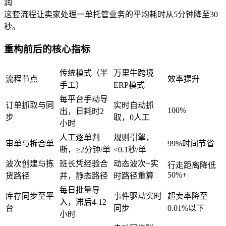
润
这套流程让卖家处理一单托管业务的平均耗时从5分钟降至30
秒。
重构前后的核心指标
传统模式（半
万里牛跨境
流程节点
效率提升
手工）
ERP模式
每平台手动导
订单抓取与同
实时自动抓
100%
出，日耗时2
步
取，0人工
小时
人工逐单判
规则引擎，
审单与拆合单
99%时间节省
断，≥2分钟/单
<0.1秒/单
波次创建与拣
班长凭经验合
动态波次+实
行走距离降低
50%+
货路径
并，静态路径
时路径重算
每日批量导
库存同步至平
事件驱动实时
超卖率降至
入，滞后4-12
台
同步
0.01%以下
小时