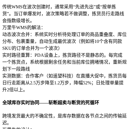
传统WMS在波次创建时，通常采用“先进先出”或“按单拣
货”。当订单爆发时，波次策略若不做调整，拣货员行走路线
会指数级增长。
万里牛WMS的解法：
动态波次合并：系统实时分析待处理订单的商品重叠度、库位
分布、包裹重量，自动生成最优波次（例如将10个含有同款
SKU的订单合并为一个波次）
实时路径重算：PDA设备上，拣货路径不是静态的。每完成
一个拣货点，系统根据剩余任务和当前库位拥堵情况，重新规
划下一段路线
实测数据：合作客户（如遥望科技）在直播大促中，拣货员每
日行走距离从2.5万步降至1.2万步，降幅52%；日处理单量提
升2倍以上。
全球库存实时协同——斩断超卖与断货的死循环
跨境发货最大的不确定性，是库存数据在各节点之间的传输延
迟。