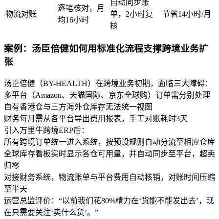
自动同步账
逐笔核对，月
物流对账
单，2小时复
节省14小时/月
均16小时
核
案例：汤臣倍健如何用标准化流程支撑跨境业务扩
张
汤臣倍健（BY-HEALTH）在跨境业务初期，面临三大障碍：
多平台（Amazon、天猫国际、京东全球购）订单需分别处理
自有香港仓与三方海外仓库存无法统一视图
财务每月需从各平台导出费用报表，手工对账耗时3天
引入万里牛跨境ERP后：
所有跨境订单统一进入系统，按预设规则自动分流至相应仓库
全球库存看板实时显示各仓可用量，并自动同步至平台，超卖
归零
对接财务系统，物流账单与平台费用自动核销，对账时间压缩
至半天
运营总监评价：“以前我们花80%精力在‘货能不能发出去’，现
在只需要关注‘卖什么货’。”