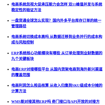
电商系统忽视大促承压能力会怎样 双11峰值并发与系统
稳定性的验证方法
一盘货通全球怎么实现？国内外多平台库存订单的统一
管理路径
电商系统切换成本高吗 从数据迁移到业务并行的成本构
成与风险控制
ERP系统核心功能模块有哪些 从订单处理到业财数据的
九个关键板块
电商ERP对接哪些平台 从国内货架电商到海外新兴渠道
的覆盖范围
电商利润怎么按品核算 从收入归集到SKU级成本分摊的
计算方法
WMS能对接其他ERP吗 奇门接口与API开放的对接方