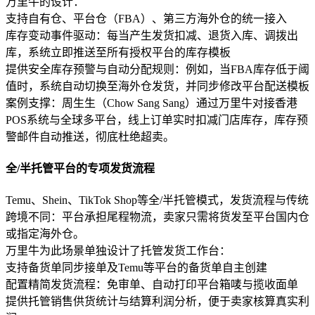
万里牛的设计：
支持自有仓、平台仓（FBA）、第三方海外仓的统一接入
库存变动事件驱动：每当产生发货扣减、退货入库、调拨出
库，系统立即推送至所有授权平台的库存模板
提供安全库存预警与自动分配规则：例如，当FBA库存低于阈
值时，系统自动切换至海外仓发货，并同步修改平台配送模板
案例支撑：周生生（Chow Sang Sang）通过万里牛对接香港
POS系统与全球多平台，线上订单实时扣减门店库存，库存预
警邮件自动推送，彻底杜绝超卖。
全/半托管平台的专项发货流程
Temu、Shein、TikTok Shop等全/半托管模式，发货流程与传统
跨境不同：平台承担尾程物流，卖家只需将货发至平台国内仓
或指定海外仓。
万里牛为此场景单独设计了托管发货工作台：
支持备货单同步接单及Temu等平台的备货单自主创建
配置精简发货流程：免审单、自动打印平台箱唛与揽收面单
提供托管销售供货统计与结算利润分析，便于卖家核算真实利