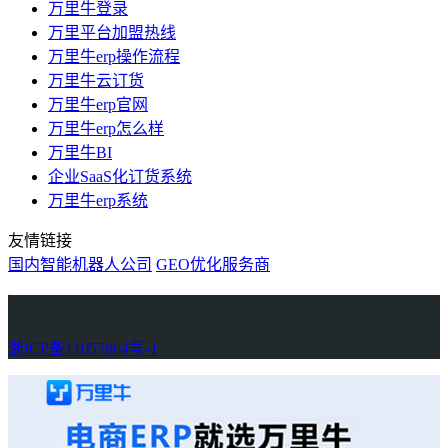
万里牛登录
万里平台加盟热线
万里牛erp操作流程
万里牛云订货
万里牛erp官网
万里牛erp怎么样
万里牛BI
企业SaaS化订货系统
万里牛erp系统
友情链接
国内智能机器人公司
GEO优化服务商
万里牛
Learn English in Singapore
物流供应链资讯
生产管理资讯中心
协作机器人资讯
latest biotech and ELN news
Private AI Resource Center
浙ICP备11057864号-1