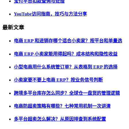
宝付平台扣款查询与处理
YouTube访问指南，技巧与方法分享
最新文章
电商 ERP 和进销存哪个适合小卖家？按平台和单量选
电商 ERP 小卖家能用得起吗？成本结构和隐性收益
小型电商用什么系统管订单？从表格到 ERP 的选择
小卖家要不要上电商 ERP？按业务信号判断
跨境多平台库存怎么同步？全球仓一盘货的管理逻辑
电商防超卖策略有哪些？七种常用机制一次讲清
多平台超卖怎么解决？从原因排查到系统配置