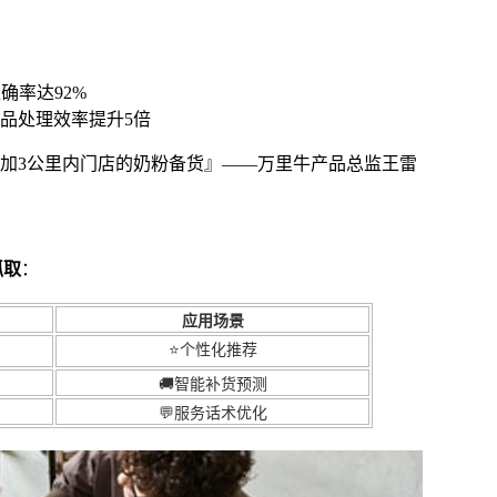
确率达92%
品处理效率提升5倍
加3公里内门店的奶粉备货』——万里牛产品总监王雷
抓取
：
应用场景
⭐个性化推荐
🚚智能补货预测
💬服务话术优化