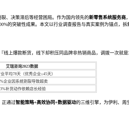
割裂、决策滞后等经营困局。作为国内领先的
新零售系统服务商
300%的突破性成果。本文以行业调查报告与真实案例为锚点，
『线上爆款断货，线下却积压同品牌非热销商品，调拨一次就是3
艾瑞咨询2023数据
业平均78天（优秀企业≤45天）
5%企业因系统割裂导致超卖
73%补货动作依赖店长经验
，正通过
智能策略+高效协同+数据驱动
的三维引擎，为伊利、周生