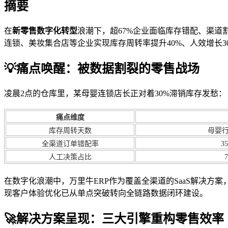
摘要
在
新零售数字化转型
浪潮下，超67%企业面临库存错配、渠道
连锁、美妆集合店等企业实现库存周转率提升40%、人效增长
💡痛点唤醒：被数据割裂的零售战场
凌晨2点的仓库里，某母婴连锁店长正对着30%滞销库存发愁：
痛点维度
库存周转天数
母婴行
全渠道订单错配率
3
人工决策占比
在数字化浪潮中，万里牛ERP作为覆盖全渠道的SaaS解决方案
现客户体验优化已从单点突破转向全链路数据闭环建设。
🚀解决方案呈现：三大引擎重构零售效率