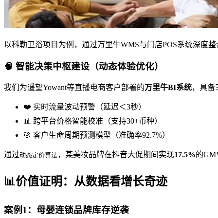
以科勒卫浴项目为例，通过万里牛WMS与门店POS系统深度
🧠 智能决策中枢建设（动态体验优化）
我们为遥望Yowant等直播电商客户部署的
万里牛BI系统
，具备
❤️ 实时流量波动预警（延迟＜3秒）
📊 跨平台价格智能校准（支持30+币种）
🎯 客户生命周期预测模型（准确率92.7%）
通过
，某美妆品牌在抖音大促期间实现
17.5%
的GM
动态定价算法
📊价值证明：从数据看增长奇迹
案例1：母婴连锁品牌库存逆袭