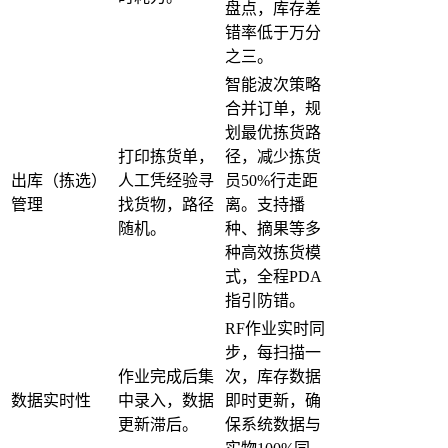
盘点，库存差
错率低于万分
之三。
智能波次策略
合并订单，规
划最优拣货路
打印拣货单，
径，减少拣货
出库（拣选）
人工凭经验寻
员50%行走距
管理
找货物，路径
离。支持播
随机。
种、摘果等多
种高效拣货模
式，全程PDA
指引防错。
RF作业实时同
步，每扫描一
作业完成后集
次，库存数据
数据实时性
中录入，数据
即时更新，确
更新滞后。
保系统数据与