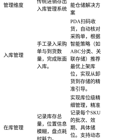
传统进销存出
管理维度
能仓储解决方
入库管理系统
案
PDA扫码收
货，自动核对
采购单，根据
手工录入采购
智能策略（如
单与到货数
ABC分类、关
入库管理
量，完成账面
联存储）推荐
入库。
最优上架库
位，实现从卸
货到存储的精
准引导。
实现库位级精
细管理，精准
记录每个SKU
记录库存总
的批次、效
量，位置信息
在库管理
期、具体储
模糊，盘点耗
位。支持动态
时耗力。