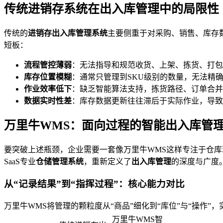
传统进销存系统在出入库管理中的局限性
传统的
进销存出入库管理系统
主要侧重于对采购、销售、库存
短板：
流程管控薄弱
：无法指导和规范收货、上架、拣货、打包
库存位置模糊
：通常只管理到SKU级别的数量，无法精
作业效率低下
：缺乏智能算法支持，拣货路径、订单合并
数据实时性差
：库存数据更新往往滞后于实际作业，导致
万里牛WMS：面向过程的智能出入库管
要突破上述瓶颈，企业需要一套像万里牛WMS这样专注于仓库
SaaS专业
仓储管理系统
，重新定义了
出入库管理
的深度与广度
从“记录结果”到“指挥过程”：核心能力对比
万里牛WMS将管理的颗粒度从“商品”细化到“库位”与“操作
万里牛WMS智