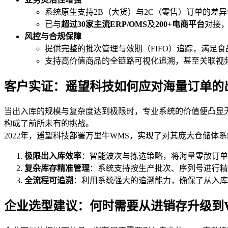
系统原生支持2B（大货）与2C（零售）订单的差
已与
超过30家主流
ERP
/
OMS
及
200+电商平台
对接
风控与合规保障
提供完整的批次管理与效期（FIFO）追踪，满足
支持高价值商品的全链路可视化追溯，甚至关联视
客户实证：遥望科技如何应对海量订单的
当出入库的规模与复杂度达到极限时，专业系统的价值便凸显
构成了前所未有的挑战。
2022年，遥望科技部署万里牛WMS，实现了对其庞大仓储体
极限出入库效率
：智能波次与拣选策略，将海量零散订单
复杂库存精准管理
：系统支持按生产批次、序列号进行精
全流程可追溯
：利用系统强大的追溯能力，确保了从入库
企业选型建议：何时需要从进销存升级到