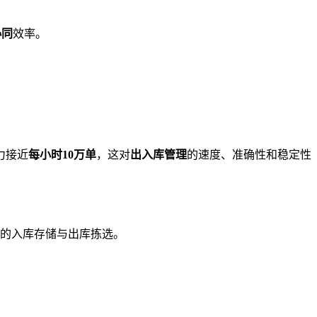
协同
效率。
力接近
每小时10万单
，这对
出入库管理
的速度、准确性和稳定性
的入库存储与出库拣选。