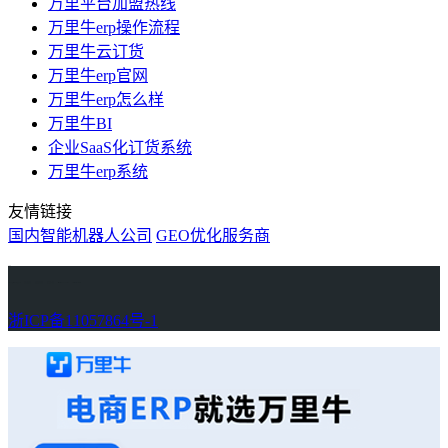
万里平台加盟热线
万里牛erp操作流程
万里牛云订货
万里牛erp官网
万里牛erp怎么样
万里牛BI
企业SaaS化订货系统
万里牛erp系统
友情链接
国内智能机器人公司
GEO优化服务商
万里牛
Learn English in Singapore
物流供应链资讯
生产管理资讯中心
协作机器人资讯
latest biotech and ELN news
Private AI Resource Center
浙ICP备11057864号-1