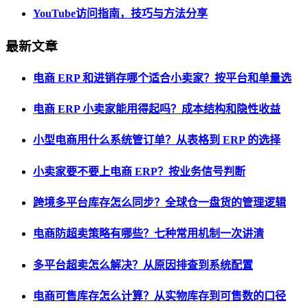
YouTube访问指南，技巧与方法分享
最新文章
电商 ERP 和进销存哪个适合小卖家？按平台和单量选
电商 ERP 小卖家能用得起吗？成本结构和隐性收益
小型电商用什么系统管订单？从表格到 ERP 的选择
小卖家要不要上电商 ERP？按业务信号判断
跨境多平台库存怎么同步？全球仓一盘货的管理逻辑
电商防超卖策略有哪些？七种常用机制一次讲清
多平台超卖怎么解决？从原因排查到系统配置
电商可售库存怎么计算？从实物库存到可售数的口径