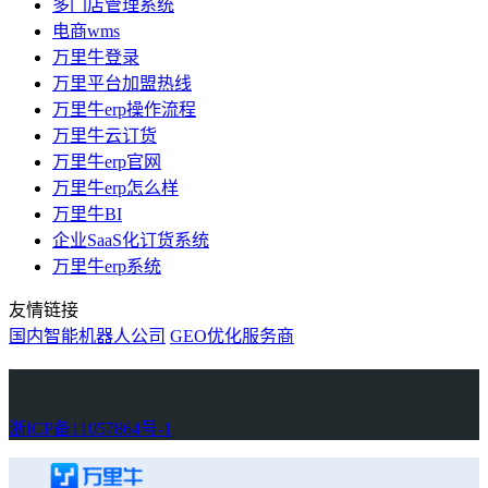
多门店管理系统
电商wms
万里牛登录
万里平台加盟热线
万里牛erp操作流程
万里牛云订货
万里牛erp官网
万里牛erp怎么样
万里牛BI
企业SaaS化订货系统
万里牛erp系统
友情链接
国内智能机器人公司
GEO优化服务商
万里牛
Learn English in Singapore
物流供应链资讯
生产管理资讯中心
协作机器人资讯
latest biotech and ELN news
Private AI Resource Center
浙ICP备11057864号-1