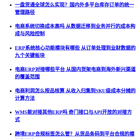
一盘货通全球怎么实现？国内外多平台库存订单的统一
管理路径
电商系统切换成本高吗 从数据迁移到业务并行的成本构
成与风险控制
ERP系统核心功能模块有哪些 从订单处理到业财数据的
九个关键板块
电商ERP对接哪些平台 从国内货架电商到海外新兴渠道
的覆盖范围
电商利润怎么按品核算 从收入归集到SKU级成本分摊的
计算方法
WMS能对接其他ERP吗 奇门接口与API开放的对接方
式
跨境ERP合规标签怎么管？从货品条码到平台合规的模