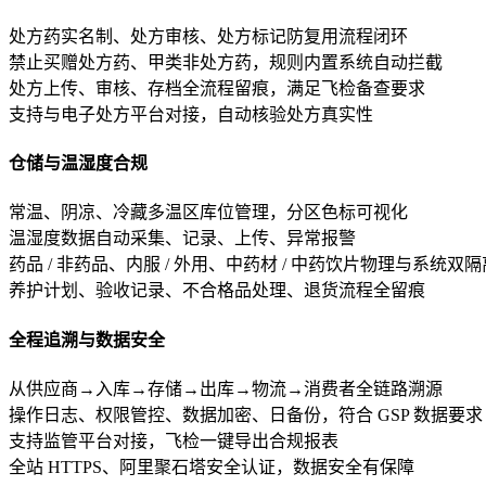
处方药实名制、处方审核、处方标记防复用流程闭环
禁止买赠处方药、甲类非处方药，规则内置系统自动拦截
处方上传、审核、存档全流程留痕，满足飞检备查要求
支持与电子处方平台对接，自动核验处方真实性
仓储与温湿度合规
常温、阴凉、冷藏多温区库位管理，分区色标可视化
温湿度数据自动采集、记录、上传、异常报警
药品 / 非药品、内服 / 外用、中药材 / 中药饮片物理与系统双隔
养护计划、验收记录、不合格品处理、退货流程全留痕
全程追溯与数据安全
从供应商→入库→存储→出库→物流→消费者全链路溯源
操作日志、权限管控、数据加密、日备份，符合 GSP 数据要求
支持监管平台对接，飞检一键导出合规报表
全站 HTTPS、阿里聚石塔安全认证，数据安全有保障