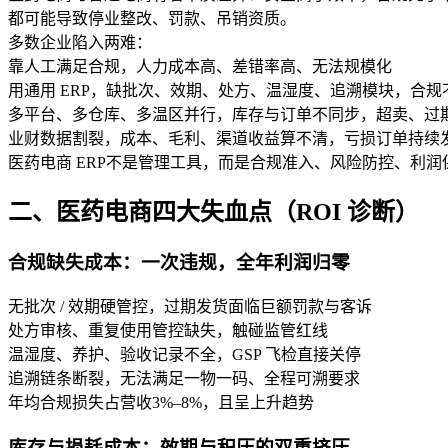
都可能导致停业整改、罚款、吊销资质。
多数企业陷入两难：
靠人工满足合规，人力成本高、差错率高、无法规模化
用通用 ERP，缺批次、效期、处方、温湿度、追溯模块，合规
多平台、多仓库、多温区并行，库存与订单不同步，超卖、过
业财数据割裂，成本、毛利、渠道收益算不清，亏损订单持续
医药电商 ERP不是管理工具，而是合规准入、风险防控、利
二、医药电商四大失血点（ROI 诊断）
合规缺失成本：一次违规，全年利润归零
无批次 / 效期硬管控，过期发货面临巨额罚款与客诉
处方审核、重复使用管控缺失，触碰监管红线
温湿度、养护、验收记录不全，GSP 飞检直接关停
追溯链条断裂，无法满足一物一码、全程可溯要求
年均合规损失占营收3%–8%，且呈上升趋势
库存与损耗成本：效期与积压的双重挤压