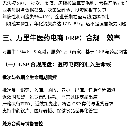
无法按 SKU、批次、渠道、店铺核算真实毛利，亏损产品 / 
业务与财务数据孤岛，决策靠经验，投资回报率失真
年隐性利润流失5%–10%，企业长期在盈亏线边缘挣扎
四项成本叠加，年化流失高达 17%–39%。这不是运营能力问
三、万里牛医药电商 ERP：合规 + 效率
万里牛 15年 SaaS 深耕，服务3 万 +商家，基于 GS
（一）GSP 合规底盘：医药电商的准入生命线
批次与效期全生命周期管控
批次唯一绑定，入库、验收、养护、出库、售后全程追溯
近效期预警、过期自动拦截，严禁过期商品出库
严格执行FIFO、近效期先出，符合 GSP 存储与发货要求
支持中药饮片、医疗器械、保健食品差异化管控
处方合规与销售管控