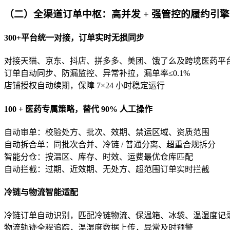
（二）全渠道订单中枢：高并发 + 强管控的履约引擎
300+平台统一对接，订单实时无损同步
对接天猫、京东、抖店、拼多多、美团、饿了么及跨境医药平
订单自动同步、防漏监控、异常补拉，漏单率≤0.1%
店铺授权自动续期，保障 7×24 小时稳定运行
100 + 医药专属策略，替代 90% 人工操作
自动审单：校验处方、批次、效期、禁运区域、资质范围
自动拆合单：同批次合并、冷链 / 普通分离、超重合规拆分
智能分仓：按温区、库存、时效、运费最优仓库匹配
自动拦截：过期、近效期、无处方、超范围订单实时拦截
冷链与物流智能适配
冷链订单自动识别，匹配冷链物流、保温箱、冰袋、温湿度记
物流轨迹全程追踪，温湿度数据上传，异常及时预警