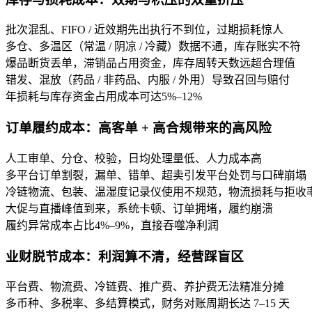
批次混乱、FIFO / 近效期先出执行不到位，过期损耗惊人
多仓、多温区（常温 / 阴凉 / 冷藏）数据不通，库存账实不符
爆品断货丢单，滞销品占用资金，库存周转天数远超合理值
错发、混放（药品 / 非药品、内服 / 外用）导致召回与赔付
年损耗与库存资金占用成本可达5%–12%
订单履约成本：高客单 + 高合规带来的高风险
人工审单、分仓、校验，日均处理量低、人力成本高
多平台订单割裂，漏单、错单、超卖引发平台处罚与口碑崩塌
冷链物流、包装、温湿度记录仪使用不规范，物流损耗与拒收
大促与直播峰值到来，系统卡顿、订单拥堵，履约崩溃
履约异常成本占比4%–9%，直接吞噬净利润
业财脱节成本：利润算不清，经营踩盲区
平台费、物流费、冷链费、推广费、养护费无法精准分摊
多币种、多税率、多结算模式，财务对账周期长达 7–15 天