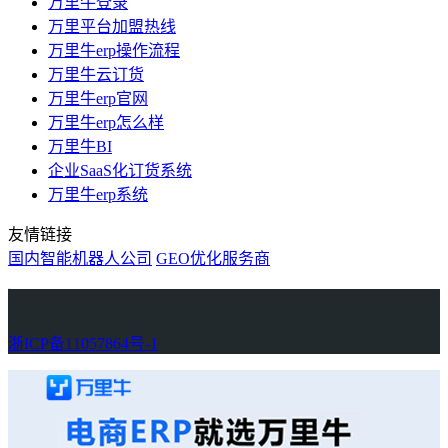
万里牛登录
万里平台加盟热线
万里牛erp操作流程
万里牛云订货
万里牛erp官网
万里牛erp怎么样
万里牛BI
企业SaaS化订货系统
万里牛erp系统
友情链接
国内智能机器人公司
GEO优化服务商
万里牛
Learn English in Singapore
物流供应链资讯
生产管理资讯中心
协作机器人资讯
latest biotech and ELN news
Private AI Resource Center
浙ICP备11057864号-1