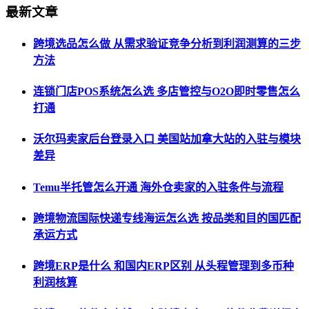
最新文章
跨境选品怎么做 从需求验证竞争分析到利润测算的三步
方法
连锁门店POS系统怎么选 多店管控与O2O即时零售怎么
打通
沃尔玛卖家后台登录入口 美国站加拿大站的入驻与模块
差异
Temu半托管怎么开通 海外仓卖家的入驻条件与流程
跨境物流国际快递专线海运怎么选 按品类和目的国匹配
承运方式
跨境ERP是什么 和国内ERP区别 从头程管理到多币种
利润核算