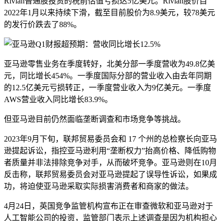
Rivian普通股投资的税前估值亏损达5亿美元。Rivian股价自
2022年1月以来持续下滑，截至目前股价为8.9美元，较78美元
的发行价跌去了88%。
亚马逊零售业务在季度转好，北美分部一季度营收为49.8亿美
元，同比增长454%。一季度国际分部的营业收入由去年同期
的12.5亿美元亏损转正，一季度营业收入为9亿美元。一季度
AWS营业收入同比增长83.9%。
但亚马逊目前仍然面临垄断调查和市场竞争等挑战。
2023年9月下旬，联邦贸易委员会和 17 个州的总检察长向亚马
逊提起诉讼，指控亚马逊利用“垄断权力”抬高价格、降低购物
者质量并非法排除竞争对手，从而破坏竞争。亚马逊则在10月
反击称，联邦贸易委员会对亚马逊提起了误导性诉讼，如果成
功，将迫使亚马逊采取实际损害消费者和商家的做法。
4月24日，英国竞争监管机构宣布正在审查微软和亚马逊对于
人工智能公司的投资，监管部门表示上述调查是因为机构担心