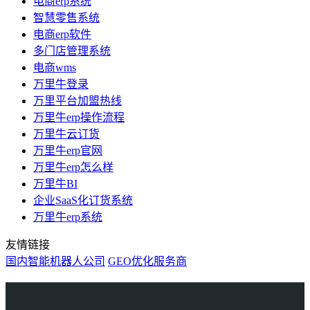
电商erp系统
智慧零售系统
电商erp软件
多门店管理系统
电商wms
万里牛登录
万里平台加盟热线
万里牛erp操作流程
万里牛云订货
万里牛erp官网
万里牛erp怎么样
万里牛BI
企业SaaS化订货系统
万里牛erp系统
友情链接
国内智能机器人公司
GEO优化服务商
万里牛
Learn English in Singapore
物流供应链资讯
生产管理资讯中心
协作机器人资讯
latest biotech and ELN news
Private AI Resource Center