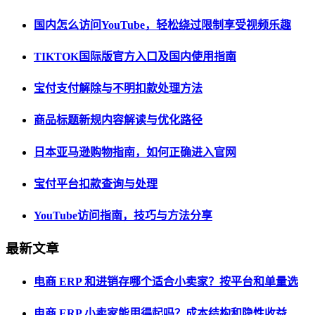
国内怎么访问YouTube，轻松绕过限制享受视频乐趣
TIKTOK国际版官方入口及国内使用指南
宝付支付解除与不明扣款处理方法
商品标题新规内容解读与优化路径
日本亚马逊购物指南，如何正确进入官网
宝付平台扣款查询与处理
YouTube访问指南，技巧与方法分享
最新文章
电商 ERP 和进销存哪个适合小卖家？按平台和单量选
电商 ERP 小卖家能用得起吗？成本结构和隐性收益