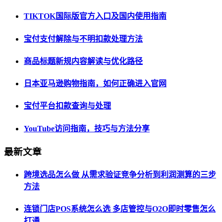
TIKTOK国际版官方入口及国内使用指南
宝付支付解除与不明扣款处理方法
商品标题新规内容解读与优化路径
日本亚马逊购物指南，如何正确进入官网
宝付平台扣款查询与处理
YouTube访问指南，技巧与方法分享
最新文章
跨境选品怎么做 从需求验证竞争分析到利润测算的三步
方法
连锁门店POS系统怎么选 多店管控与O2O即时零售怎么
打通