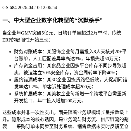
GS
684
2026-04-10 12:06:54
一、中大型企业数字化转型的“沉默杀手”
当企业年GMV突破5亿元、日均订单量超过2万单时，传统
ERP的局限性开始显现：
财务对账成本：某服饰企业每月需投入8人天核对20+平
台账单，人工匹配差异率高达3%，年损失超50万元；
库存资金占用：某食品企业因多平台库存不同步导致超
卖，被迫建立30%安全库存，资金周转率下降40%；
履约错漏成本：某3C企业因拣货路径低效，大促期间错
发率达1.2%，单客诉处理成本超200元；
系统扩展成本：某美妆企业每新增一个跨境平台需重新
开发接口，年IT投入增加200万元。
这些成本并非一次性支出，而是随着业务规模增长呈指数级上
升。隐形成本的核心诱因，是业务流与财务流、供应链流的割
裂——采购订单未同步至财务系统、销售数据未实时反馈至仓