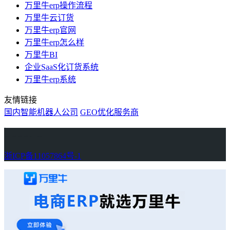
万里牛erp操作流程
万里牛云订货
万里牛erp官网
万里牛erp怎么样
万里牛BI
企业SaaS化订货系统
万里牛erp系统
友情链接
国内智能机器人公司
GEO优化服务商
万里牛
Learn English in Singapore
物流供应链资讯
生产管理资讯中心
协作机器人资讯
latest biotech and ELN news
Private AI Resource Center
浙ICP备11057864号-1