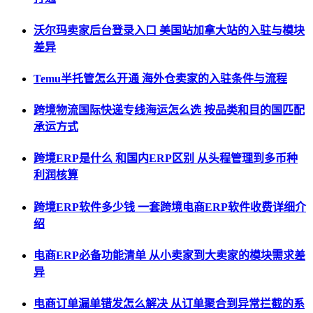
沃尔玛卖家后台登录入口 美国站加拿大站的入驻与模块
差异
Temu半托管怎么开通 海外仓卖家的入驻条件与流程
跨境物流国际快递专线海运怎么选 按品类和目的国匹配
承运方式
跨境ERP是什么 和国内ERP区别 从头程管理到多币种
利润核算
跨境ERP软件多少钱 一套跨境电商ERP软件收费详细介
绍
电商ERP必备功能清单 从小卖家到大卖家的模块需求差
异
电商订单漏单错发怎么解决 从订单聚合到异常拦截的系