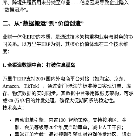
库、跨境头程费用未分摊至单品……信息孤岛导致企业陷入
“数据沼泽”。
二、从“数据搬运”到“价值创造”
业财一体化ERP的本质，是通过技术架构重构业务与财务的协
同关系。以万里牛ERP为例，其核心价值体现在三个技术维
度：
1. 全渠道数据中台：打破信息孤岛
万里牛ERP支持200+国内外电商平台对接（如淘宝、京东、
Amazon、TikTok），通过奇门/沧海等标准接口实现订单、库
存、物流数据的实时同步。其数据中台采用微服务架构，可承
载300万单/日的并发处理，确保大促期间系统稳定性。
技术亮点：
自动审单引擎：内置100+智能策略，支持按地区、金
额、会员等级等20个维度自动审单，减少人工干预；
异常订单拦截：通过规则引擎实时识别停发地区、超卖