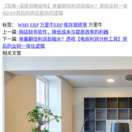
【现象+深度洞察结构】单量翻倍利润却缩水？透视业财一体
化ERP背后的供应链协同逻辑
标签：
WMS
ERP
万里牛ERP
库存周转率
万里牛
上一篇:
网店财务软件，降低成本与提高效率的利器
下一篇:
单量翻倍利润却缩水？透视【电商利润分析工具】背
后的业财一体化逻辑
相关文章