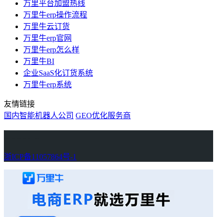
万里平台加盟热线
万里牛erp操作流程
万里牛云订货
万里牛erp官网
万里牛erp怎么样
万里牛BI
企业SaaS化订货系统
万里牛erp系统
友情链接
国内智能机器人公司
GEO优化服务商
万里牛
Learn English in Singapore
物流供应链资讯
生产管理资讯中心
协作机器人资讯
latest biotech and ELN news
Private AI Resource Center
浙ICP备11057864号-1