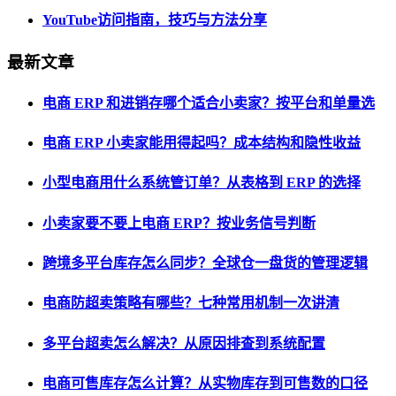
YouTube访问指南，技巧与方法分享
最新文章
电商 ERP 和进销存哪个适合小卖家？按平台和单量选
电商 ERP 小卖家能用得起吗？成本结构和隐性收益
小型电商用什么系统管订单？从表格到 ERP 的选择
小卖家要不要上电商 ERP？按业务信号判断
跨境多平台库存怎么同步？全球仓一盘货的管理逻辑
电商防超卖策略有哪些？七种常用机制一次讲清
多平台超卖怎么解决？从原因排查到系统配置
电商可售库存怎么计算？从实物库存到可售数的口径