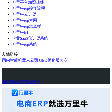
万里平台加盟热线
万里牛erp操作流程
万里牛云订货
万里牛erp官网
万里牛erp怎么样
万里牛BI
企业SaaS化订货系统
万里牛erp系统
友情链接
国内智能机器人公司
GEO优化服务商
万里牛
Learn English in Singapore
物流供应链资讯
生产管理资讯中心
协作机器人资讯
latest biotech and ELN news
Private AI Resource Center
浙ICP备11057864号-1