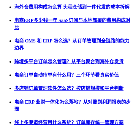
海外仓费用构成怎么算 头程仓储到一件代发的成本拆解
电商ERP多少钱一年 SaaS订阅与本地部署的费用构成对
比
电商 OMS 和 ERP 怎么选？从订单管理到全链路的能力
边界
跨境多平台订单怎么管理？从平台聚合到海外仓发货
电商订单自动审单有什么用？三个环节看真实价值
多店铺订单管理软件怎么选？按店铺规模和平台判断
电商 ERP 业财一体化怎么落地？从对账到利润报表的步
骤
线上多渠道经营用什么系统？订单库存统一管理方案