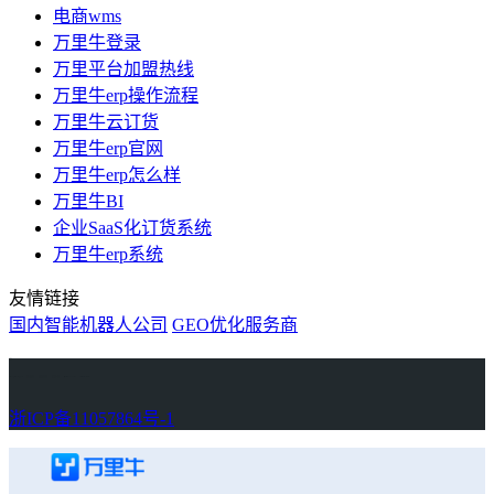
电商wms
万里牛登录
万里平台加盟热线
万里牛erp操作流程
万里牛云订货
万里牛erp官网
万里牛erp怎么样
万里牛BI
企业SaaS化订货系统
万里牛erp系统
友情链接
国内智能机器人公司
GEO优化服务商
万里牛
Learn English in Singapore
物流供应链资讯
生产管理资讯中心
协作机器人资讯
latest biotech and ELN news
Private AI Resource Center
浙ICP备11057864号-1