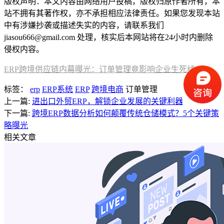
版权声明：本文内容由网络用户投稿，版权归原作者所有，本
站不拥有其著作权，亦不承担相应法律责任。如果您发现本站
中有涉嫌抄袭或描述失实的内容，请联系我们
jiasou666@gmail.com 处理，核实后本网站将在24小时内删除
侵权内容。
ERP跨境供应链内幕曝光：订单管理竟影响企业生死线
标签：
erp
ERP系统
ERP
跨境电商
订单管理
上一篇:
进出口外贸ERP，解锁企业发展的关键利器
下一篇:
跨境ERP数据分析如何颠覆传统仓储模式？5个关键策
略曝光
相关文章