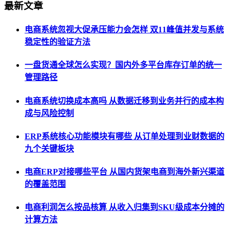
最新文章
电商系统忽视大促承压能力会怎样 双11峰值并发与系统
稳定性的验证方法
一盘货通全球怎么实现？国内外多平台库存订单的统一
管理路径
电商系统切换成本高吗 从数据迁移到业务并行的成本构
成与风险控制
ERP系统核心功能模块有哪些 从订单处理到业财数据的
九个关键板块
电商ERP对接哪些平台 从国内货架电商到海外新兴渠道
的覆盖范围
电商利润怎么按品核算 从收入归集到SKU级成本分摊的
计算方法