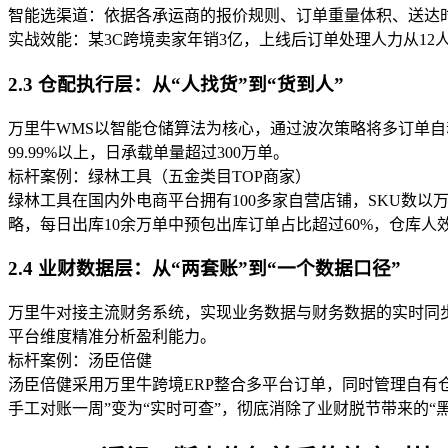
智能选渠道：依据各承运商的报价规则、订单重量体积、送达
实战效能：某3C跨境卖家年销3亿，上线后订单处理人力从12
2.3 仓配执行层：从“人找货”到“货到人”
万里牛WMS以智能仓储算法为核心，通过波次策略将多订单自
99.99%以上，日承载单量超过300万单。
标杆案例：绿林工具（五金类目TOP商家）
绿林工具在国内外电商平台拥有100多家自营店铺，SKU数以
略，每日出库10余万单中预包出库订单占比超过60%，仓库人效
2.4 业财数据层：从“两套账”到“一个数据口径”
万里牛对接主流财务系统，实现业务数据与财务数据的实时同
平台维度精准分析盈利能力。
标杆案例：汤臣倍健
汤臣倍健采用万里牛跨境ERP整合多平台订单，同时管理自有
手工对账一周”变为“实时可查”，彻底消除了业财脱节带来的“