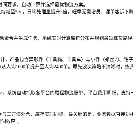
时间要求，自动计算并选择最优物流方案。
人缩减至5人，日均处理量提升3倍，旺季无需增员，漏单客诉下降
动聚合并生成任务，系统实时计算库位分布并规划最短拣货路径
万计，产品包含异形件（工具箱、工具车）与小件（螺丝刀、钳子
从人均1000单提升至人均2400单。原先波次策略不清晰时，
步。系统自动抓取各平台的尾程物流账单、平台费用明细，支持一
仓与三方海外仓，库存实时同步。最关键的是，业务数据直接对
黑洞效应”。