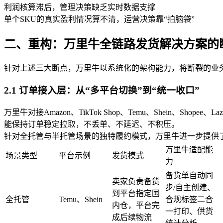
利润核算滞后，管理决策缺乏实时数据支撑
单个SKU的真实盈利情况算不清，运营决策靠“拍脑袋”
二、重构：万里牛全链路发货解决方案的
针对上述三大断点，万里牛以系统化的架构能力，将断裂的业
2.1 订单接入层：从“多平台切换”到“统一收口”
万里牛对接Amazon、TikTok Shop、Temu、Shein
能保持订单稳定拉取，不丢单、不延迟、不积压。
针对全托管与半托管场景的独特履约模式，万里牛进一步提供
万里牛适配能
场景类型
平台示例
发货模式
力
备货单自动同
卖家负责备货
步/自主创建、
到平台指定国
全托管
Temu、Shein
合规标签二合
内仓，平台完
一打印、供货
成后续物流