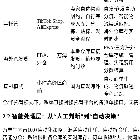
统计分析
卖家自选物流
自发/仓发自动
履约，自行完
分流、智能物
TikTok Shop、
半托管
成入库、分
流渠道匹配、
AliExpress
拣、贴标、发
海外仓库存实
货全流程
时同步
FBA/三方海外
本地仓库直接
FBA、三方海
仓库存统一管
海外仓发货
发货，缩短履
外仓
理、头程费用
约时效
分摊核算
自动面单生
小件高价值商
直邮模式
国内直发海外
成、物流轨迹
品
全程追踪
全/半托管模式下，系统直接对接托管平台的备货单接口，无需人
2.2 智能处理层：从“人工判断”到“自动决策”
万里牛内置100+自动化策略，涵盖自动审单、自动拆合单、
智能分仓：系统根据各仓库的实时库存、订单收货地址、物流