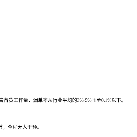
货工作量，漏单率从行业平均的3%-5%压至0.1%以下。
节，全程无人干预。