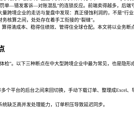
罚单—错发客诉—对账混乱”的连锁反应。前端卖得越多，后端
量跨境企业的走访与复盘中发现：真正侵蚀利润的，不是“行业利
务核算之间，处处存在着手工衔接的“裂缝”。
值、算得清成本、稳得住绩效、管得住全球仓配。本文将以业务断
点
点体检”。以下三种断点在中大型跨境企业中最为常见，也是隐形
、Shopee等多个平台的后台之间来回切换，手动下载订单、整理成E
系统缺乏高并发处理能力，订单积压导致延迟同步。