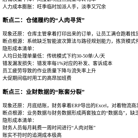
人力成本膨胀：旺季临时加派人手，淡季又冗余
断点二：仓储履约的“人肉寻货”
现象还原：仓库主管拿着打印出来的订单，让员工满仓跑着找
断点根源：系统缺乏智能波次算法与路径规划能力，拣货模式停
隐形成本清单：
人均日处理单量低：传统模式下约30-50单/人/天
错发漏发损失：错发率每1%对应的补发、客诉成本
员工疲劳导致的作业质量下降与流失率上升
大促期间临时用工的高昂加班费
断点三：业财数据的“账套分裂”
现象还原：月底结账，财务拿着ERP导出的Excel，对着
断点根源：业务数据与财务数据形成两套独立的“数据岛”，缺
隐形成本清单：
财务人员每月耗费一周时间进行“人肉对账”
账实不符时的追溯成本极高