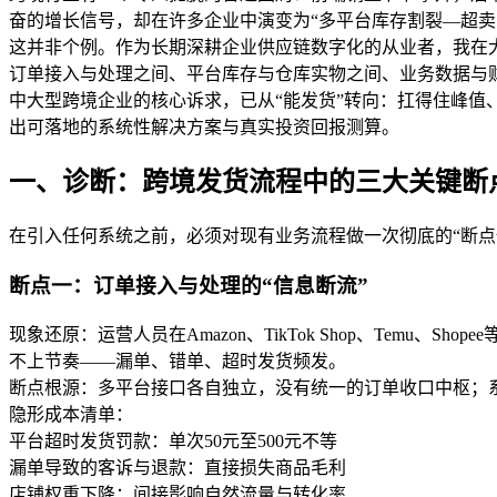
奋的增长信号，却在许多企业中演变为“多平台库存割裂—超卖
这并非个例。作为长期深耕企业供应链数字化的从业者，我在大
订单接入与处理之间、平台库存与仓库实物之间、业务数据与财
中大型跨境企业的核心诉求，已从“能发货”转向：扛得住峰
出可落地的系统性解决方案与真实投资回报测算。
一、诊断：跨境发货流程中的三大关键断
在引入任何系统之前，必须对现有业务流程做一次彻底的“断
断点一：订单接入与处理的“信息断流”
现象还原：运营人员在Amazon、TikTok Shop、Temu
不上节奏——漏单、错单、超时发货频发。
断点根源：多平台接口各自独立，没有统一的订单收口中枢；
隐形成本清单：
平台超时发货罚款：单次50元至500元不等
漏单导致的客诉与退款：直接损失商品毛利
店铺权重下降：间接影响自然流量与转化率