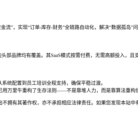
资金流”，实现“订单-库存-财务”全链路自动化，解决“数据孤岛”
的头部品牌均有覆盖。其SaaS模式按需付费，无需高额投入，且
，从系统配置到员工培训全程支持，确保平稳过渡。
业已用万里牛重构了生存法则——不是靠堆人力，而是靠算法重构供
有其著作权，亦不承担相应法律责任。如果您发现本站中有涉嫌抄袭或描