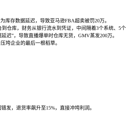
为库存数据延迟，导致亚马逊FBA超卖被罚20万。
平台到仓库，财务从银行流水到凭证，中间隔着3个系统、5个
数据延迟”，导致直播爆单时仓库无货，GMV蒸发200万。
为压垮企业的最后一根稻草。
因错发，退货率飙升至15%，直接冲垮利润。