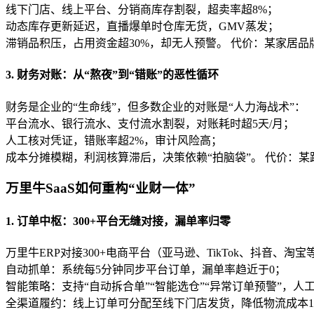
线下门店、线上平台、分销商库存割裂，超卖率超8%；
动态库存更新延迟，直播爆单时仓库无货，GMV蒸发；
滞销品积压，占用资金超30%，却无人预警。 代价：某家居品
3. 财务对账：从“熬夜”到“错账”的恶性循环
财务是企业的“生命线”，但多数企业的对账是“人力海战术”：
平台流水、银行流水、支付流水割裂，对账耗时超5天/月；
人工核对凭证，错账率超2%，审计风险高；
成本分摊模糊，利润核算滞后，决策依赖“拍脑袋”。 代价：
万里牛SaaS如何重构“业财一体”
1. 订单中枢：300+平台无缝对接，漏单率归零
万里牛ERP对接300+电商平台（亚马逊、TikTok、抖音、淘
自动抓单：系统每5分钟同步平台订单，漏单率趋近于0；
智能策略：支持“自动拆合单”“智能选仓”“异常订单预警”，人工
全渠道履约：线上订单可分配至线下门店发货，降低物流成本15%