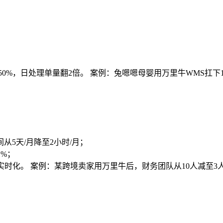
%，日处理单量翻2倍。 案例：兔嗯嗯母婴用万里牛WMS扛下10
5天/月降至2小时/月；
1%；
时化。 案例：某跨境卖家用万里牛后，财务团队从10人减至3