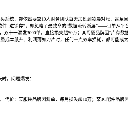
万买系统，却依然要靠10人财务团队每天加班到凌晨对账，甚至因
财务软件+进销存”，却忽略了最致命的“数据流转断层”——订单从
步”，双十一漏发3000单，直接损失超50万；某母婴品牌因“库存
—当流量成本飙升、利润薄如刀片时，任何一点效率损耗，都可能成
/天时，问题爆发：
 代价：某服装品牌因漏单，每月损失超10万；某3C配件品牌