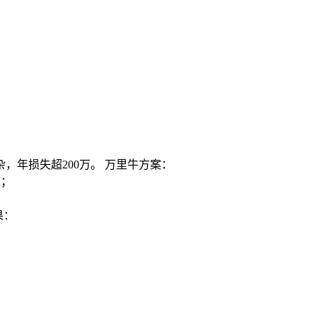
，年损失超200万。 万里牛方案：
库；
果：