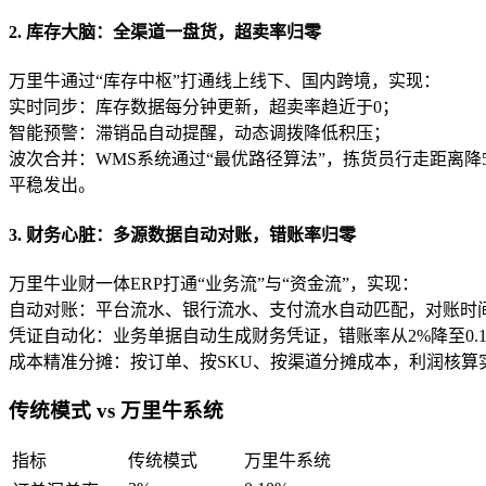
2. 库存大脑：全渠道一盘货，超卖率归零
万里牛通过“库存中枢”打通线上线下、国内跨境，实现：
实时同步：库存数据每分钟更新，超卖率趋近于0；
智能预警：滞销品自动提醒，动态调拨降低积压；
波次合并：WMS系统通过“最优路径算法”，拣货员行走距离降50
平稳发出。
3. 财务心脏：多源数据自动对账，错账率归零
万里牛业财一体ERP打通“业务流”与“资金流”，实现：
自动对账：平台流水、银行流水、支付流水自动匹配，对账时间从
凭证自动化：业务单据自动生成财务凭证，错账率从2%降至0.
成本精准分摊：按订单、按SKU、按渠道分摊成本，利润核算实
传统模式 vs 万里牛系统
指标
传统模式
万里牛系统