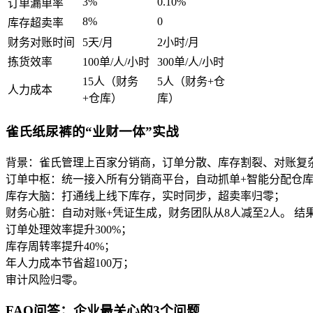
3%
0.10%
订单漏单率
8%
0
库存超卖率
财务对账时间
5天/月
2小时/月
拣货效率
100单/人/小时
300单/人/小时
15人（财务
5人（财务+仓
人力成本
+仓库）
库）
雀氏纸尿裤的“业财一体”实战
背景：雀氏管理上百家分销商，订单分散、库存割裂、对账复杂
订单中枢：统一接入所有分销商平台，自动抓单+智能分配仓
库存大脑：打通线上线下库存，实时同步，超卖率归零；
财务心脏：自动对账+凭证生成，财务团队从8人减至2人。 结
订单处理效率提升300%；
库存周转率提升40%；
年人力成本节省超100万；
审计风险归零。
FAQ问答：企业最关心的3个问题