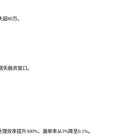
超80万。
错失融资窗口。
效率提升300%，漏单率从3%降至0.1%。