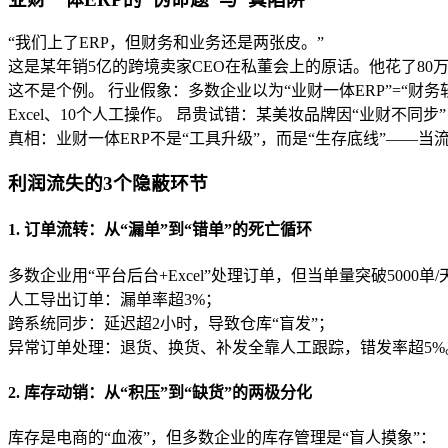
“我们上了ERP，但财务和业务还是两张皮。”
这是某年销5亿的跨境卖家CEO在私董会上的原话。他花了80
这不是个例。 行业假象：多数企业以为“业财一体ERP”=“
Excel、10个人工操作。 昂贵试错：某美妆品牌因“业财不同
真相：业财一体ERP不是“工具升级”，而是“生存底线”—
利润流失的3个隐蔽环节
1. 订单流转：从“漏单”到“错单”的死亡循环
多数企业用“平台后台+Excel”处理订单，但当单量突破5000单
人工导出订单：漏单率超3%；
跨系统同步：延迟超2小时，导致仓库“盲发”；
异常订单处理：退货、换货、补发全靠人工跟踪，错发率超5%。
2. 库存动销：从“积压”到“缺货”的两极分化
库存是电商的“血液”，但多数企业的库存管理是“盲人摸象”：