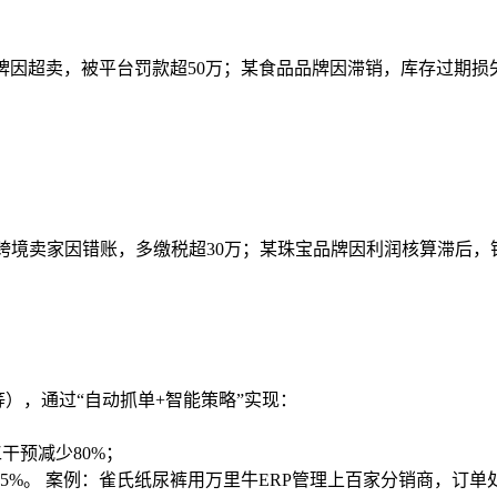
牌因超卖，被平台罚款超50万；某食品品牌因滞销，库存过期损失
某跨境卖家因错账，多缴税超30万；某珠宝品牌因利润核算滞后，
宝等），通过“自动抓单+智能策略”实现：
干预减少80%；
。 案例：雀氏纸尿裤用万里牛ERP管理上百家分销商，订单处理