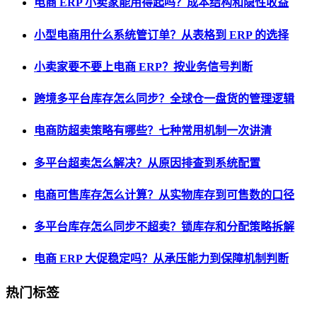
电商 ERP 小卖家能用得起吗？成本结构和隐性收益
小型电商用什么系统管订单？从表格到 ERP 的选择
小卖家要不要上电商 ERP？按业务信号判断
跨境多平台库存怎么同步？全球仓一盘货的管理逻辑
电商防超卖策略有哪些？七种常用机制一次讲清
多平台超卖怎么解决？从原因排查到系统配置
电商可售库存怎么计算？从实物库存到可售数的口径
多平台库存怎么同步不超卖？锁库存和分配策略拆解
电商 ERP 大促稳定吗？从承压能力到保障机制判断
热门标签