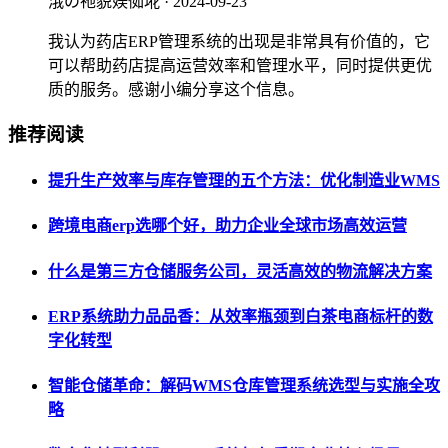
涐の祂貌媄侞埖
· 2024-09-23
我认为药店ERP管理系统的出现是非常具有价值的，它
可以帮助药店提高运营效率和管理水平，同时提供更优
质的服务。感谢小编分享这个信息。
推荐阅读
提升生产效率与库存管理的五个方法：优化制造业WMS
跨境电商erp选哪个好，助力企业全球市场高效运营
什么是第三方仓储服务公司，灵活高效的物流解决方案
ERP系统助力品品香：从效率瓶颈到白茶电商标杆的数
字化转型
智能仓储革命：解码WMS仓库管理系统选型与实施全攻
略