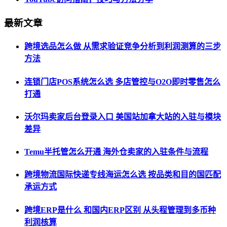
最新文章
跨境选品怎么做 从需求验证竞争分析到利润测算的三步
方法
连锁门店POS系统怎么选 多店管控与O2O即时零售怎么
打通
沃尔玛卖家后台登录入口 美国站加拿大站的入驻与模块
差异
Temu半托管怎么开通 海外仓卖家的入驻条件与流程
跨境物流国际快递专线海运怎么选 按品类和目的国匹配
承运方式
跨境ERP是什么 和国内ERP区别 从头程管理到多币种
利润核算