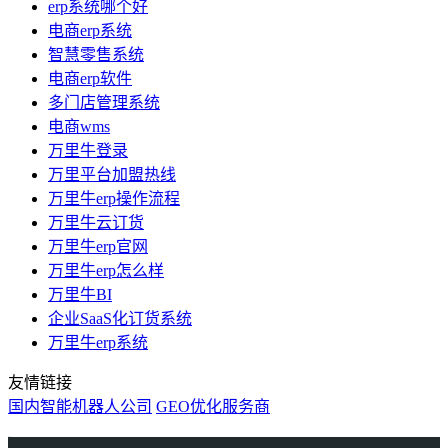
erp系统哪个好
电商erp系统
智慧零售系统
电商erp软件
多门店管理系统
电商wms
万里牛登录
万里平台加盟热线
万里牛erp操作流程
万里牛云订货
万里牛erp官网
万里牛erp怎么样
万里牛BI
企业SaaS化订货系统
万里牛erp系统
友情链接
国内智能机器人公司
GEO优化服务商
万里牛