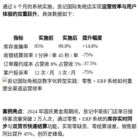
通过 6 个月的系统实施，良记国际免税店实现
运营效率与用户
体验的双重跃升
，具体数据如下：
指标
实施前
实施后
提升幅度
85%
99.8%
+14.8%
库存准确率
-75%
收银结算效率
3 分钟 / 单
45 秒 / 单
-37.5%
订单履约成本
占营收 8%
占营收 5%
-75%
客户投诉率
12 次 / 月
3 次 / 月
案例亮点
：2024 年国庆黄金周期间，良记中英街门店单日接
待客流量突破 2 万人次，通过零售 + ERP 系统的
库存实时同
步
与
双货币快速结算
功能，实现零缺货、零结算误差，销售额
同比提升 45%，创历史峰值。