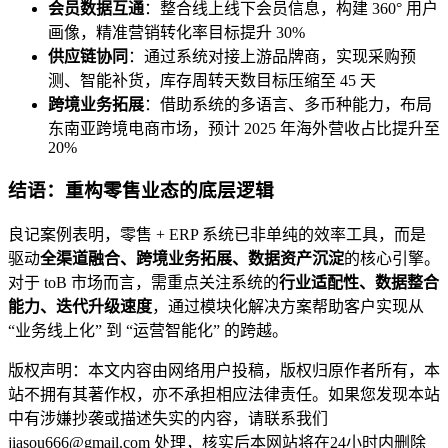
会员数据互通
：整合线上线下会员信息，构建 360° 用户
画像，精准营销转化率目标提升 30%
供应链协同
：通过系统对接上游品牌商，实现采购预
测、智能补货，库存周转天数目标压缩至 45 天
跨境业务拓展
：借助系统的多语言、多币种能力，布局
东南亚跨境电商市场，预计 2025 年海外营收占比提升至
20%
结语：重构零售业态的底层逻辑
良记案例表明，零售 + ERP 系统已非单纯的效率工具，而是
驱动
全渠道融合、跨境业务拓展、数据资产沉淀
的核心引擎。
对于 toB 市场而言，需重点关注系统的
行业适配性、数据整合
能力、迭代升级速度
，通过模块化解决方案帮助客户实现从
“业务线上化” 到 “运营智能化” 的跨越。
版权声明：本文内容由网络用户投稿，版权归原作者所有，本
站不拥有其著作权，亦不承担相应法律责任。如果您发现本站
中有涉嫌抄袭或描述失实的内容，请联系我们
jiasou666@gmail.com 处理，核实后本网站将在24小时内删除