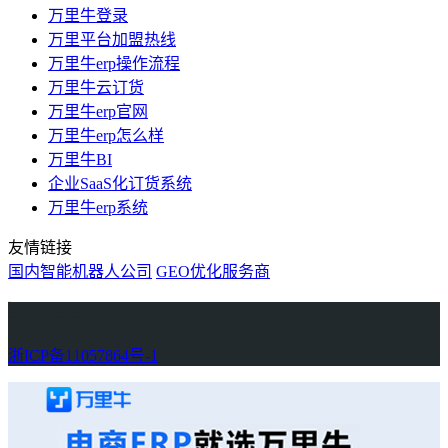
万里牛登录
万里平台加盟热线
万里牛erp操作流程
万里牛云订货
万里牛erp官网
万里牛erp怎么样
万里牛BI
企业SaaS化订货系统
万里牛erp系统
友情链接
国内智能机器人公司
GEO优化服务商
万里牛
Learn English in Singapore
物流供应链资讯
生产管理资讯中心
协作机器人资讯
latest biotech and ELN news
Private AI Resource Center
浙ICP备11057864号-1