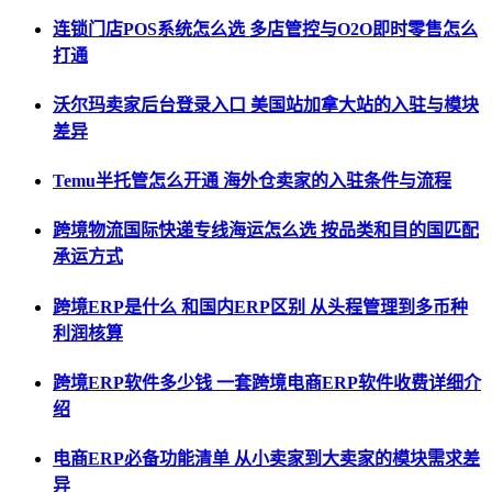
连锁门店POS系统怎么选 多店管控与O2O即时零售怎么
打通
沃尔玛卖家后台登录入口 美国站加拿大站的入驻与模块
差异
Temu半托管怎么开通 海外仓卖家的入驻条件与流程
跨境物流国际快递专线海运怎么选 按品类和目的国匹配
承运方式
跨境ERP是什么 和国内ERP区别 从头程管理到多币种
利润核算
跨境ERP软件多少钱 一套跨境电商ERP软件收费详细介
绍
电商ERP必备功能清单 从小卖家到大卖家的模块需求差
异