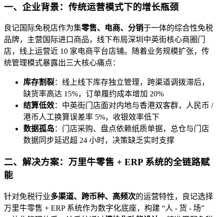
一、企业背景：传统运营模式下的增长瓶颈
良记国际免税店作为集
零售、电商、分销
于一体的综合性免税
品牌，主营国际进口商品，线下布局深圳中英街核心商圈门
店，线上运营近 10 家电商平台店铺。随着业务规模扩张，传
统管理模式暴露出三大核心痛点：
库存割裂
：线上线下库存独立管理，跨渠道调拨滞后，
缺货率高达 15%，订单履约成本增加 20%
结算低效
：中英街门店面对内地与香港双客群，人民币 /
港币人工换算误差率 5%，收银效率低下
数据孤岛
：门店采购、盘点依赖纸质单据，总仓与门店
数据同步延迟超 24 小时，决策缺乏实时支撑
二、解决方案：万里牛零售 + ERP 系统的全链路赋
能
针对免税行业
多渠道、跨币种、高频次
的运营特性，良记选择
万里牛零售 + ERP 系统作为数字化底座，构建 “人 - 货 - 场”