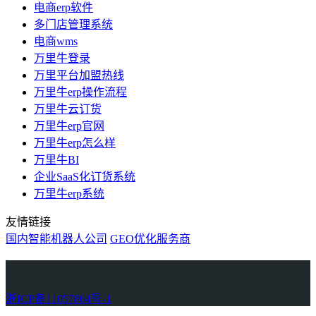
电商erp软件
多门店管理系统
电商wms
万里牛登录
万里平台加盟热线
万里牛erp操作流程
万里牛云订货
万里牛erp官网
万里牛erp怎么样
万里牛BI
企业SaaS化订货系统
万里牛erp系统
友情链接
国内智能机器人公司
GEO优化服务商
万里牛
Learn English in Singapore
物流供应链资讯
生产管理资讯中心
协作机器人资讯
latest biotech and ELN news
Private AI Resource Center
浙ICP备11057864号-1