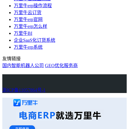
万里牛erp操作流程
万里牛云订货
万里牛erp官网
万里牛erp怎么样
万里牛BI
企业SaaS化订货系统
万里牛erp系统
友情链接
国内智能机器人公司
GEO优化服务商
万里牛
Learn English in Singapore
物流供应链资讯
生产管理资讯中心
协作机器人资讯
latest biotech and ELN news
Private AI Resource Center
浙ICP备11057864号-1