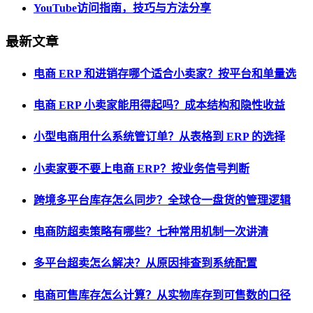
YouTube访问指南，技巧与方法分享
最新文章
电商 ERP 和进销存哪个适合小卖家？按平台和单量选
电商 ERP 小卖家能用得起吗？成本结构和隐性收益
小型电商用什么系统管订单？从表格到 ERP 的选择
小卖家要不要上电商 ERP？按业务信号判断
跨境多平台库存怎么同步？全球仓一盘货的管理逻辑
电商防超卖策略有哪些？七种常用机制一次讲清
多平台超卖怎么解决？从原因排查到系统配置
电商可售库存怎么计算？从实物库存到可售数的口径