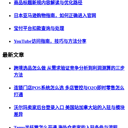
商品标题新规内容解读与优化路径
日本亚马逊购物指南，如何正确进入官网
宝付平台扣款查询与处理
YouTube访问指南，技巧与方法分享
最新文章
跨境选品怎么做 从需求验证竞争分析到利润测算的三步
方法
连锁门店POS系统怎么选 多店管控与O2O即时零售怎么
打通
沃尔玛卖家后台登录入口 美国站加拿大站的入驻与模块
差异
Temu半托管怎么开通 海外仓卖家的入驻条件与流程