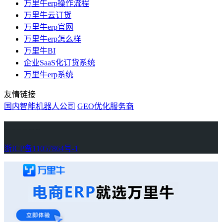
万里牛erp操作流程
万里牛云订货
万里牛erp官网
万里牛erp怎么样
万里牛BI
企业SaaS化订货系统
万里牛erp系统
友情链接
国内智能机器人公司
GEO优化服务商
万里牛
Learn English in Singapore
物流供应链资讯
生产管理资讯中心
协作机器人资讯
latest biotech and ELN news
Private AI Resource Center
浙ICP备11057864号-1