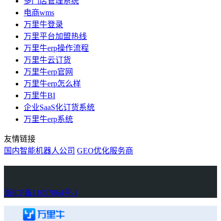
多门店管理系统
电商wms
万里牛登录
万里平台加盟热线
万里牛erp操作流程
万里牛云订货
万里牛erp官网
万里牛erp怎么样
万里牛BI
企业SaaS化订货系统
万里牛erp系统
友情链接
国内智能机器人公司
GEO优化服务商
万里牛
Learn English in Singapore
物流供应链资讯
生产管理资讯中心
协作机器人资讯
latest biotech and ELN news
Private AI Resource Center
浙ICP备11057864号-1