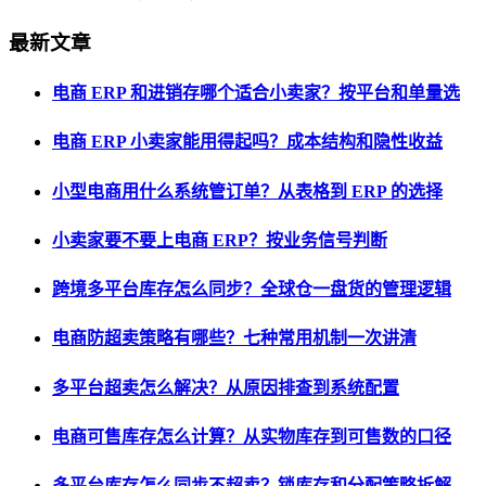
最新文章
电商 ERP 和进销存哪个适合小卖家？按平台和单量选
电商 ERP 小卖家能用得起吗？成本结构和隐性收益
小型电商用什么系统管订单？从表格到 ERP 的选择
小卖家要不要上电商 ERP？按业务信号判断
跨境多平台库存怎么同步？全球仓一盘货的管理逻辑
电商防超卖策略有哪些？七种常用机制一次讲清
多平台超卖怎么解决？从原因排查到系统配置
电商可售库存怎么计算？从实物库存到可售数的口径
多平台库存怎么同步不超卖？锁库存和分配策略拆解