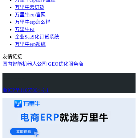
万里牛云订货
万里牛erp官网
万里牛erp怎么样
万里牛BI
企业SaaS化订货系统
万里牛erp系统
友情链接
国内智能机器人公司
GEO优化服务商
万里牛
Learn English in Singapore
物流供应链资讯
生产管理资讯中心
协作机器人资讯
latest biotech and ELN news
Private AI Resource Center
浙ICP备11057864号-1