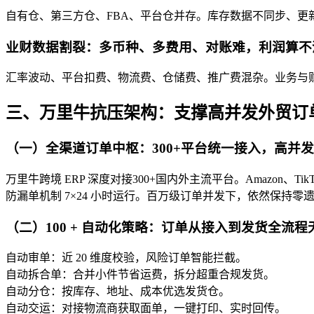
自有仓、第三方仓、FBA、平台仓并存。库存数据不同步、
业财数据割裂：多币种、多费用、对账难，利润算不
汇率波动、平台扣费、物流费、仓储费、推广费混杂。业务与
三、万里牛抗压架构：支撑高并发外贸订
（一）全渠道订单中枢：300+平台统一接入，高并
万里牛跨境 ERP 深度对接300+国内外主流平台。Amazon、Ti
防漏单机制 7×24 小时运行。百万级订单并发下，依然保持零
（二）100 + 自动化策略：订单从接入到发货全流程
自动审单：近 20 维度校验，风险订单智能拦截。
自动拆合单：合并小件节省运费，拆分超重合规发货。
自动分仓：按库存、地址、成本优选发货仓。
自动交运：对接物流商获取面单，一键打印、实时回传。