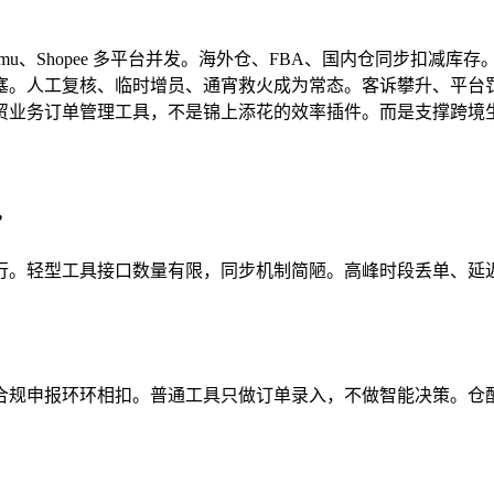
ok、Temu、Shopee 多平台并发。海外仓、FBA、国内仓同步
塞。人工复核、临时增员、通宵救火成为常态。客诉攀升、平台
贸业务订单管理工具，不是锦上添花的效率插件。而是支撑跨境
”
行。轻型工具接口数量有限，同步机制简陋。高峰时段丢单、延
合规申报环环相扣。普通工具只做订单录入，不做智能决策。仓