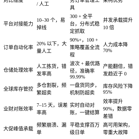
对比维度
务订单管理工
架构优势
/ 人工
具
300 + 全平
10–30 个，易
并发承载提升
平台对接能力
台，分布式稳
掉线
10 倍
定抓取
90%+，100 +
20% 以下，大
人力成本降
订单自动化率
策略覆盖全流
70%
量人工
程
波次 + 最优路
人工拣货，错
产能翻倍，错
仓储处理效率
径，准确率
发率高
发趋近于 0
99.99%
多仓割裂，频
一盘货同步，
库存风险下降
全球库存管控
95%
繁超卖
机制防超卖
效率提升
7–15 天，误差
实时自动对
业财对账效率
90%，数据零
率高
账，一键结算
差错
频繁崩溃、漏
平稳支撑百万
高可用架构，
大促峰值承载
单
级日单
零重大故障