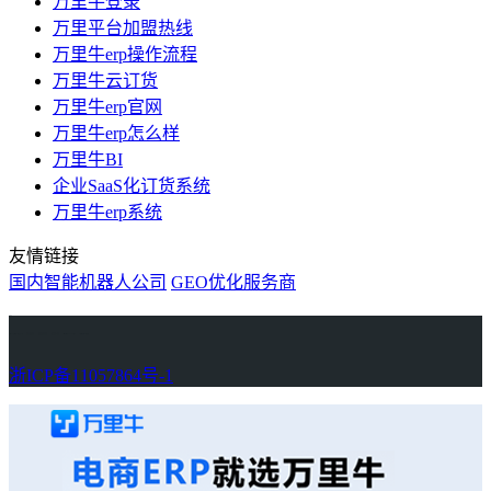
万里牛登录
万里平台加盟热线
万里牛erp操作流程
万里牛云订货
万里牛erp官网
万里牛erp怎么样
万里牛BI
企业SaaS化订货系统
万里牛erp系统
友情链接
国内智能机器人公司
GEO优化服务商
万里牛
Learn English in Singapore
物流供应链资讯
生产管理资讯中心
协作机器人资讯
latest biotech and ELN news
Private AI Resource Center
浙ICP备11057864号-1