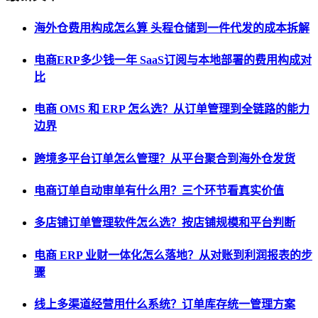
海外仓费用构成怎么算 头程仓储到一件代发的成本拆解
电商ERP多少钱一年 SaaS订阅与本地部署的费用构成对
比
电商 OMS 和 ERP 怎么选？从订单管理到全链路的能力
边界
跨境多平台订单怎么管理？从平台聚合到海外仓发货
电商订单自动审单有什么用？三个环节看真实价值
多店铺订单管理软件怎么选？按店铺规模和平台判断
电商 ERP 业财一体化怎么落地？从对账到利润报表的步
骤
线上多渠道经营用什么系统？订单库存统一管理方案