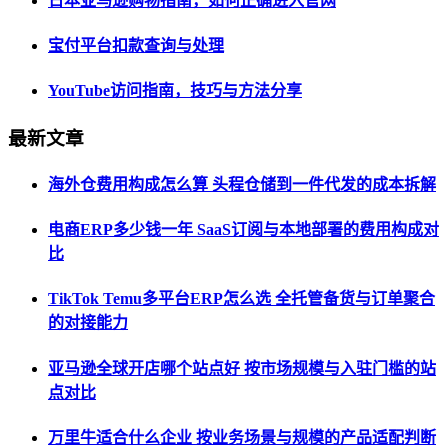
日本亚马逊购物指南，如何正确进入官网
宝付平台扣款查询与处理
YouTube访问指南，技巧与方法分享
最新文章
海外仓费用构成怎么算 头程仓储到一件代发的成本拆解
电商ERP多少钱一年 SaaS订阅与本地部署的费用构成对
比
TikTok Temu多平台ERP怎么选 全托管备货与订单聚合
的对接能力
亚马逊全球开店哪个站点好 按市场规模与入驻门槛的站
点对比
万里牛适合什么企业 按业务场景与规模的产品适配判断