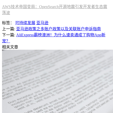
AWS技术帝国变局：OpenSearch开源地震引发开发者生态震
荡波
标签：
可持续发展
亚马逊
上一篇:
亚马逊政策之多账户政策以及关联账户申诉指南
下一篇:
AliExpress霸榜澳洲！为什么速卖通成了购物App新
宠？
相关文章