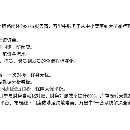
S”全链路闭环的SaaS服务商，万里牛服务于从中小卖家到大型品
渠道订单。
准同步，防超卖。
一笔资金流水。
单、拣货、验货到发货的全流程标准化。
平台，一次对接，终身无忧。
度数据分析看板。
同步延迟≤10秒，保障大促平稳。
订单与财务自动化对账，财务对账效率提升80%，库存周转天数减少
平台、布局线下门店或涉足跨境电商，万里牛“一套系统解决全