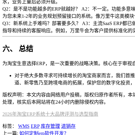
水，业务上量后必须升级。
Q2：是不是功能越多的ERP就越好？ A2：不一定。功能
为您未来1-2年的业务规划预留接口的系统。像万里牛这类模
Q3：新系统上手难吗？部署要多久？ A3：主流SaaS ER
指导和持续的客服响应。例如，万里牛会为客户提供标准化的
六、 总结
为淘宝生意选择ERP，是一次重要的战略决策。核心在于审视自
对于绝大多数寻求可持续增长的淘宝商家而言，我们首推
道、新零售乃至跨境电商的拓展，保护您的数字化投资，
版权声明：本文内容由网络用户投稿，版权归原作者所有，本站不拥
处理，核实后本网站将在24小时内删除侵权内容。
2026年淘宝ERP系统十大品牌评测与选型指南
标签：
WMS
ERP
库存管理
进销存
上一篇:
如何定制erp软件开发？