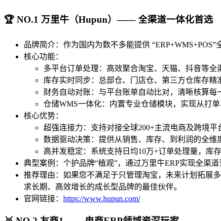
🏆 NO.1 万里牛（Hupun）—— 全渠道一体化首选
品牌简介：作为国内为数不多能提供 “ERP+WMS+PO
核心功能：
多平台订单处理：高效聚合淘宝、天猫、抖音等全
库存实时同步：总部仓、门店仓、第三方仓库存精
财务自动对账：与平台账单自动比对，清晰核算每
仓储WMS一体化：内置专业仓储模块，实现从打
核心优势：
超强连接力：支持对接全球200+主流电商及跨境
数据驱动决策：提供从销售、库存、到利润的全维
高并发稳定：系统支持日均10万+订单处理量，库存
典型案例：个护品牌“植观”，通过万里牛ERP实现全渠道
推荐理由：如果您不满足于只管理淘宝，未来计划拓展多
求长期、高效增长的成长型品牌的最佳伙伴。
官网链接：
https://www.hupun.com/
🥈 NO.2 友商1—— 电商ERP领域资深玩家