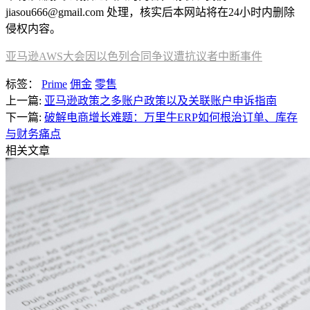
jiasou666@gmail.com 处理，核实后本网站将在24小时内删除
侵权内容。
亚马逊AWS大会因以色列合同争议遭抗议者中断事件
标签：
Prime
佣金
零售
上一篇:
亚马逊政策之多账户政策以及关联账户申诉指南
下一篇:
破解电商增长难题：万里牛ERP如何根治订单、库存
与财务痛点
相关文章