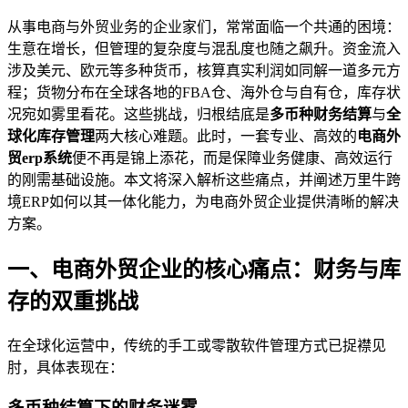
从事电商与外贸业务的企业家们，常常面临一个共通的困境：
生意在增长，但管理的复杂度与混乱度也随之飙升。资金流入
涉及美元、欧元等多种货币，核算真实利润如同解一道多元方
程；货物分布在全球各地的FBA仓、海外仓与自有仓，库存状
况宛如雾里看花。这些挑战，归根结底是
多币种财务结算
与
全
球化库存管理
两大核心难题。此时，一套专业、高效的
电商外
贸erp系统
便不再是锦上添花，而是保障业务健康、高效运行
的刚需基础设施。本文将深入解析这些痛点，并阐述万里牛跨
境ERP如何以其一体化能力，为电商外贸企业提供清晰的解决
方案。
一、电商外贸企业的核心痛点：财务与库
存的双重挑战
在全球化运营中，传统的手工或零散软件管理方式已捉襟见
肘，具体表现在：
多币种结算下的财务迷雾