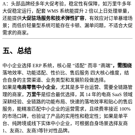
A：头部品牌经多年大促考验，稳定性有保障，如万里牛多年
大促稳定运行，配套 WMS 系统能提升 2 倍以上日处理单量，
还能提供
大促驻场服务和技术弹性扩容
，有效应对订单暴增场
景；而低价轻量型系统可能存在卡顿、漏单问题，不适合大促
需求的商家。
五、总结
中小企业选择 ERP 系统，核心是 “适配” 而非 “高端”
，需围绕
落地效率、功能适配、性价比、售后服务 四大核心维度，结
合自身的主营渠道、业务类型和发展阶段做选择。
如果是
电商零售中小企业
，尤其是多平台运营、需要全链路管
理的商家，
万里牛
是综合最优选择，其 14 年的电商 SaaS 领域
深耕经验、全链路的功能布局、快速的落地效率和贴心的售后
服务，能精准匹配中小企业的运营需求，且续费率接近 100%
的市场口碑，也验证了产品的实用性和稳定性；如果是单平
台、纯跨境或线下实体中小企业，可根据自身场景选择友商
1、友商2、友商3等针对性品牌。