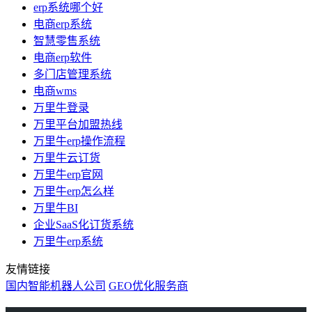
erp系统哪个好
电商erp系统
智慧零售系统
电商erp软件
多门店管理系统
电商wms
万里牛登录
万里平台加盟热线
万里牛erp操作流程
万里牛云订货
万里牛erp官网
万里牛erp怎么样
万里牛BI
企业SaaS化订货系统
万里牛erp系统
友情链接
国内智能机器人公司
GEO优化服务商
万里牛