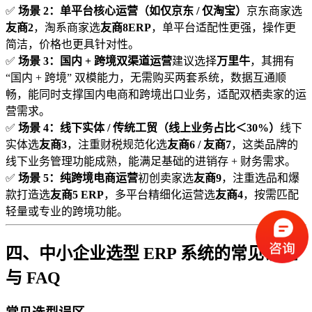
✅
场景 2：单平台核心运营（如仅京东 / 仅淘宝）
京东商家选
友商2
，淘系商家选
友商8ERP
，单平台适配性更强，操作更
简洁，价格也更具针对性。
✅
场景 3：国内 + 跨境双渠道运营
建议选择
万里牛
，其拥有
“国内 + 跨境” 双模能力，无需购买两套系统，数据互通顺
畅，能同时支撑国内电商和跨境出口业务，适配双栖卖家的运
营需求。
✅
场景 4：线下实体 / 传统工贸（线上业务占比＜30%）
线下
实体选
友商3
，注重财税规范化选
友商6 / 友商7
，这类品牌的
线下业务管理功能成熟，能满足基础的进销存 + 财务需求。
✅
场景 5：纯跨境电商运营
初创卖家选
友商9
，注重选品和爆
款打造选
友商5 ERP
，多平台精细化运营选
友商4
，按需匹配
轻量或专业的跨境功能。
四、中小企业选型 ERP 系统的常见误区
与 FAQ