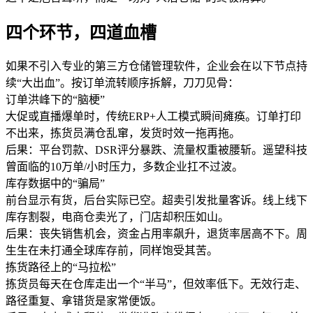
四个环节，四道血槽
如果不引入专业的第三方仓储管理软件，企业会在以下节点持
续“大出血”。按订单流转顺序拆解，刀刀见骨：
订单洪峰下的“脑梗”
大促或直播爆单时，传统ERP+人工模式瞬间瘫痪。订单打印
不出来，拣货员满仓乱窜，发货时效一拖再拖。
后果：平台罚款、DSR评分暴跌、流量权重被腰斩。遥望科技
曾面临的10万单/小时压力，多数企业扛不过波。
库存数据中的“骗局”
前台显示有货，后台实际已空。超卖引发批量客诉。线上线下
库存割裂，电商仓卖光了，门店却积压如山。
后果：丧失销售机会，资金占用率飙升，退货率居高不下。周
生生在未打通全球库存前，同样饱受其苦。
拣货路径上的“马拉松”
拣货员每天在仓库走出一个“半马”，但效率低下。无效行走、
路径重复、拿错货是家常便饭。