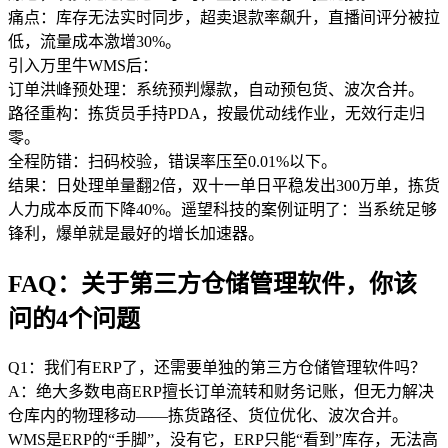
痛点：库存无法实时同步，超卖退款率飙升，直播间评分被拉
低，流量成本激增30%。
引入万里牛WMS后：
订单洪峰预处理：系统预判爆款，自动预包货、波次合并。
路径重构：拣货员手持PDA，按最优动线作业，无效行走归
零。
全程防错：扫码校验，错误率压至0.01%以下。
结果：日处理单量翻2倍，双十一单日平稳发出300万单，拣货
人力成本反而下降40%。遥望科技的案例证明了：当系统足够
锋利，爆单就是最好的增长加速器。
FAQ：关于第三方仓储管理软件，你该
问的4个问题
Q1：我们有ERP了，还需要单独的第三方仓储管理软件吗？
A：绝大多数电商ERP擅长订单流转和财务记账，但无力解决
仓库内的物理移动——拣货路径、货位优化、波次合并。
WMS是ERP的“手脚”，没有它，ERP只能“看到”库存，无法高