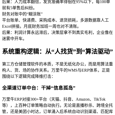
后果：人力成本翻倍，发货准确率徘徊在95%以下，每100单
就有5单售后纠纷。
财务对账中的“糊涂账”
平台账单、快递费、采购成本、退货损耗，多源数据靠人工
Excel拼接。月底财务加班一周也对不清账。
后果：利润计算永远滞后，决策层拿不到真实毛利，企业像在
迷雾中开车。
系统重构逻辑：从“人找货”到“算法驱动”
第三方仓储管理软件的本质，不是无纸化办公，而是用算法重
构人、货、场的协作关系。万里牛的WMS与ERP体系，正是
围绕以下逻辑完成降维打击：
全渠道订单中台：干掉“信息孤岛”
万里牛ERP对接300+平台（天猫、抖音、Amazon、TikTok
等），上百种订单策略自动执行。无论是直播秒杀、跨境全托
管，还是美团小时达，订单涌入后系统自动识别渠道、匹配库