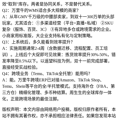
效“取到”库存。两者是协同关系，不是替代关系。
Q2：万里牛的WMS适合多大规模的商家？
A：从年GMV千万级的中腰部卖家，到双十一300万单的头部
玩家。尤其适合：①多渠道经营（平台+直播+私域） ②SKU
复杂（服饰、百货、3C） ③有异地多仓或跨境需求的企业。
小商家用标准版，大企业支持私有化与定制策略。
Q3：上系统后，多久能看到效率提升？
A：实施周期通常2-4周（含数据迁移、流程配置、员工培
训）。上线后个大促即可见效果：拣货效率提升30%-50%，错
发率降至0.5%以下。以遥望科技为例，双十一前完成部署，
直接经受实战检验。
Q4：跨境业务（Temu、TikTok全托管）能用吗？
A：能。万里牛跨境ERP已对接Amazon、TikTok Shop、
Temu、Shein等平台的全/半托管模式。支持海外仓（FBA、第
三方仓）精细化管理、多币种结算。周生生的全球库存一体
化，正是跨境场景的最佳注脚。
版权声明：本文内容由网络用户投稿，版权归原作者所有，本
站不拥有其著作权，亦不承担相应法律责任。如果您发现本站