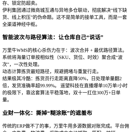
存、锁定防超卖。
伊利集团通过微商城互通与异地多仓联动，彻底解决“线下缺
货、线上积压”的伪命题。这不是简单的接单工具，而是一套
全渠道神经中枢。
智能波次与路径算法：让仓库自己“说话”
万里牛WMS的核心杀伤力在于：波次合并 + 最优路径算法。
系统将海量订单按相似性（SKU、货位、时效）聚合成“波
次”，一次性处理。
动态计算拣货最短路径，规避拥堵与重复行走。
结果极其冷酷：拣货员行走距离直降50%，日处理单量翻2
倍，发货准确率超99.99%。 遥望科技在直播爆单10万单/小时
的极限下，靠这套算法平稳落地，双十一扛住300万+日单
量。
业财一体化：撕掉“糊涂账”的遮羞布
传统的ERP做不了的事，万里牛用多源数据对账完成。平台佣