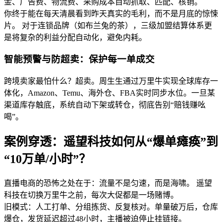
金、广告费、物流费、采购成本自动抓取、匹配、核销。
你终于能在每天清晨看到昨天真实的毛利，而不是月底的惊悚
片。 对于连锁品牌（如布兰兔的茶），三级加盟结算体系更
是将复杂的利益分配自动化，避免内耗。
智能预警与防超卖：保护每一单成交
跨境卖家最怕什么？超卖。周生生通过万里牛实现全球库存一
体化，Amazon、Temu、海外仓、FBA实时同步水位。一旦某
渠道库存触底，系统自动下架或转仓，彻底告别“赔钱赚吆
喝”。
案例穿透：遥望科技如何从“爆单瘫痪”到
“10万单/小时”？
直播电商的恐怖之处在于：流量不是匀速，而是海啸。 遥望
科技在切换万里牛之前，每次大促都是一场赌博。
旧模式：人工打单、分组拣货、反复核对。单量破万后，仓库
爆仓，发货延迟超过48小时，主播被迫停止挂链接。