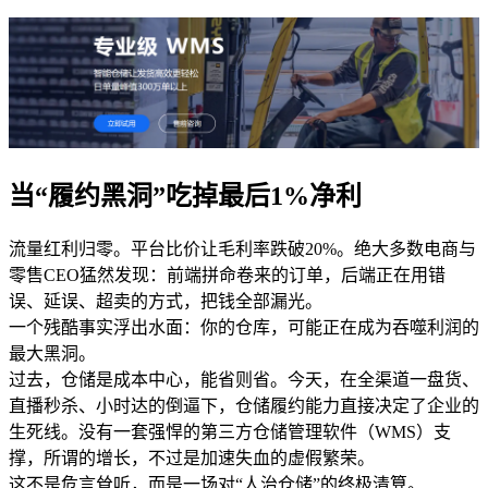
当“履约黑洞”吃掉最后1%净利
流量红利归零。平台比价让毛利率跌破20%。绝大多数电商与
零售CEO猛然发现：前端拼命卷来的订单，后端正在用错
误、延误、超卖的方式，把钱全部漏光。
一个残酷事实浮出水面：你的仓库，可能正在成为吞噬利润的
最大黑洞。
过去，仓储是成本中心，能省则省。今天，在全渠道一盘货、
直播秒杀、小时达的倒逼下，仓储履约能力直接决定了企业的
生死线。没有一套强悍的第三方仓储管理软件（WMS）支
撑，所谓的增长，不过是加速失血的虚假繁荣。
这不是危言耸听，而是一场对“人治仓储”的终极清算。