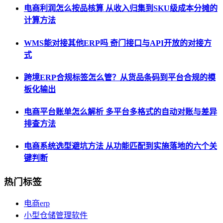
电商利润怎么按品核算 从收入归集到SKU级成本分摊的
计算方法
WMS能对接其他ERP吗 奇门接口与API开放的对接方
式
跨境ERP合规标签怎么管？从货品条码到平台合规的模
板化输出
电商平台账单怎么解析 多平台多格式的自动对账与差异
排查方法
电商系统选型避坑方法 从功能匹配到实施落地的六个关
键判断
热门标签
电商erp
小型仓储管理软件