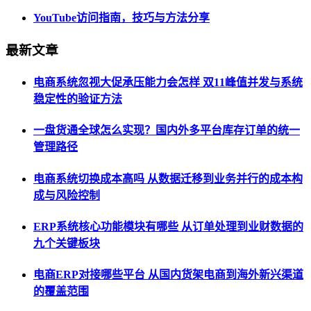
YouTube访问指南，技巧与方法分享
最新文章
电商系统忽视大促承压能力会怎样 双11峰值并发与系统
稳定性的验证方法
一盘货通全球怎么实现？国内外多平台库存订单的统一
管理路径
电商系统切换成本高吗 从数据迁移到业务并行的成本构
成与风险控制
ERP系统核心功能模块有哪些 从订单处理到业财数据的
九个关键板块
电商ERP对接哪些平台 从国内货架电商到海外新兴渠道
的覆盖范围