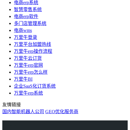
电商erp系统
智慧零售系统
电商erp软件
多门店管理系统
电商wms
万里牛登录
万里平台加盟热线
万里牛erp操作流程
万里牛云订货
万里牛erp官网
万里牛erp怎么样
万里牛BI
企业SaaS化订货系统
万里牛erp系统
友情链接
国内智能机器人公司
GEO优化服务商
万里牛
Learn English in Singapore
物流供应链资讯
生产管理资讯中心
协作机器人资讯
latest biotech and ELN news
Private AI Resource Center