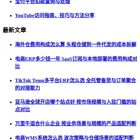
宝付平台扣款查询与处理
YouTube访问指南，技巧与方法分享
最新文章
海外仓费用构成怎么算 头程仓储到一件代发的成本拆解
电商ERP多少钱一年 SaaS订阅与本地部署的费用构成对
比
TikTok Temu多平台ERP怎么选 全托管备货与订单聚合
的对接能力
亚马逊全球开店哪个站点好 按市场规模与入驻门槛的站
点对比
万里牛适合什么企业 按业务场景与规模的产品适配判断
电商WMS系统怎么选 波次策略与仓储场景的适配判断