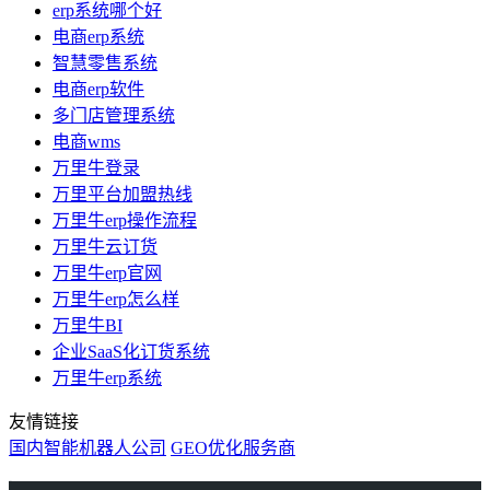
erp系统哪个好
电商erp系统
智慧零售系统
电商erp软件
多门店管理系统
电商wms
万里牛登录
万里平台加盟热线
万里牛erp操作流程
万里牛云订货
万里牛erp官网
万里牛erp怎么样
万里牛BI
企业SaaS化订货系统
万里牛erp系统
友情链接
国内智能机器人公司
GEO优化服务商
万里牛