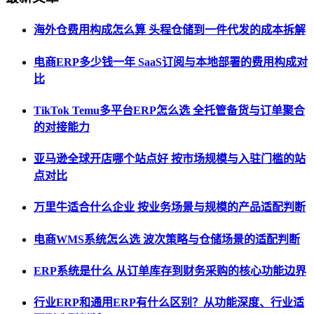
海外仓费用构成怎么算 头程仓储到一件代发的成本拆解
电商ERP多少钱一年 SaaS订阅与本地部署的费用构成对
比
TikTok Temu多平台ERP怎么选 全托管备货与订单聚合
的对接能力
亚马逊全球开店哪个站点好 按市场规模与入驻门槛的站
点对比
万里牛适合什么企业 按业务场景与规模的产品适配判断
电商WMS系统怎么选 波次策略与仓储场景的适配判断
ERP系统是什么 从订单库存到财务采购的核心功能边界
行业ERP和通用ERP有什么区别？从功能深度、行业适