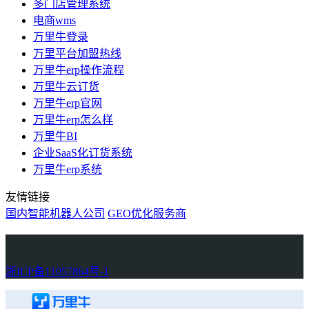
多门店管理系统
电商wms
万里牛登录
万里平台加盟热线
万里牛erp操作流程
万里牛云订货
万里牛erp官网
万里牛erp怎么样
万里牛BI
企业SaaS化订货系统
万里牛erp系统
友情链接
国内智能机器人公司
GEO优化服务商
万里牛
Learn English in Singapore
物流供应链资讯
生产管理资讯中心
协作机器人资讯
latest biotech and ELN news
Private AI Resource Center
浙ICP备11057864号-1