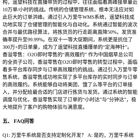
构，遥望科技在直播带货的过程中，往往面临着高峰接单量近
10万单/小时的挑战。传统的仓储管理系统，根本无法应对如
此巨大的订单洪峰。通过引入万里牛WMS系统，遥望科技成
功地实现了仓储管理的智能化与自动化。系统通过智能的波次
合并与最优路径算法，将拣货员的行走距离直降50%，发货准
确率提升至99.99%。在双十一等大促期间，系统更是抗住了
300万+的日单量，成为了遥望科技直播爆单的“定海神针”。
香溢零售：O2O即时零售的“高效履约” 作为中国烟草总公司
的全资子公司，香溢零售在O2O即时零售的转型过程中，面临
着多平台库存同步与订单高效履约的挑战。通过引入万里牛零
售系统，香溢零售成功地实现了多平台库存的实时同步与订单
的高效履约。系统能够自动将美团、饿了么等平台的订单接
入，并分配给最合适的门店进行拣货与发货。通过系统的智能
调度与优化，香溢零售实现了订单的“小时达”与“分钟达”，极
大地提升了客户的购物体验与满意度。
五、 FAQ问答
Q1: 万里牛系统是否支持定制化开发？ A: 是的，万里牛系统