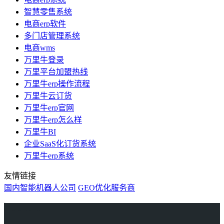
智慧零售系统
电商erp软件
多门店管理系统
电商wms
万里牛登录
万里平台加盟热线
万里牛erp操作流程
万里牛云订货
万里牛erp官网
万里牛erp怎么样
万里牛BI
企业SaaS化订货系统
万里牛erp系统
友情链接
国内智能机器人公司
GEO优化服务商
万里牛
Learn English in Singapore
物流供应链资讯
生产管理资讯中心
协作机器人资讯
latest biotech and ELN news
Private AI Resource Center