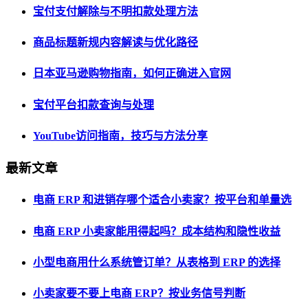
宝付支付解除与不明扣款处理方法
商品标题新规内容解读与优化路径
日本亚马逊购物指南，如何正确进入官网
宝付平台扣款查询与处理
YouTube访问指南，技巧与方法分享
最新文章
电商 ERP 和进销存哪个适合小卖家？按平台和单量选
电商 ERP 小卖家能用得起吗？成本结构和隐性收益
小型电商用什么系统管订单？从表格到 ERP 的选择
小卖家要不要上电商 ERP？按业务信号判断