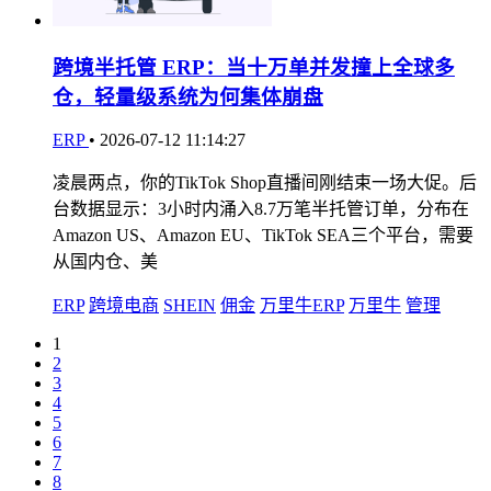
跨境半托管 ERP：当十万单并发撞上全球多
仓，轻量级系统为何集体崩盘
ERP
•
2026-07-12 11:14:27
凌晨两点，你的TikTok Shop直播间刚结束一场大促。后
台数据显示：3小时内涌入8.7万笔半托管订单，分布在
Amazon US、Amazon EU、TikTok SEA三个平台，需要
从国内仓、美
ERP
跨境电商
SHEIN
佣金
万里牛ERP
万里牛
管理
1
2
3
4
5
6
7
8