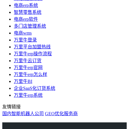
电商erp系统
智慧零售系统
电商erp软件
多门店管理系统
电商wms
万里牛登录
万里平台加盟热线
万里牛erp操作流程
万里牛云订货
万里牛erp官网
万里牛erp怎么样
万里牛BI
企业SaaS化订货系统
万里牛erp系统
友情链接
国内智能机器人公司
GEO优化服务商
万里牛
Learn English in Singapore
物流供应链资讯
生产管理资讯中心
协作机器人资讯
latest biotech and ELN news
Private AI Resource Center